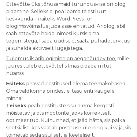
Ettevõtte üks tõhusamaid turundusviise on blogi
pidamine. Selleks ei pea looma täiesti uut
keskkonda – näiteks WordPressil on
blogimisvõimalus juba sisse ehitatud. Äriblogi abil
saab ettevõte hoida inimesi kursis oma
tegemistega, lisada uudiseid, saata pühadetervitusi
ja suhelda aktiivselt lugejatega.
Tulemuslik äriblogimine on aeganõudev töö
, mille
juures tuleb ettevõttel silmas pidada mitut
nüanssi.
Esiteks
peavad postitused olema teemakohased.
Oma valdkonna piiridest ei tasu eriti kaugele
minna.
Teiseks
peab postituste sisu olema kergesti
mõistetav ja otsimootorite jaoks korrektselt
optimeeritud. Kui tunned, et jääd hätta, siis palka
spetsialist, kes vaatab postituse üle ning kui vaja, siis
toimetab seda sisuliselt ja keeleliselt.