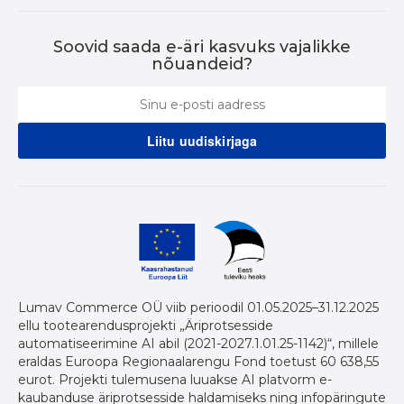
Soovid saada e-äri kasvuks vajalikke
nõuandeid?
Lumav Commerce OÜ viib perioodil 01.05.2025–31.12.2025
ellu tootearendusprojekti „Äriprotsesside
automatiseerimine AI abil (2021-2027.1.01.25-1142)“, millele
eraldas Euroopa Regionaalarengu Fond toetust 60 638,55
eurot. Projekti tulemusena luuakse AI platvorm e-
kaubanduse äriprotsesside haldamiseks ning infopäringute