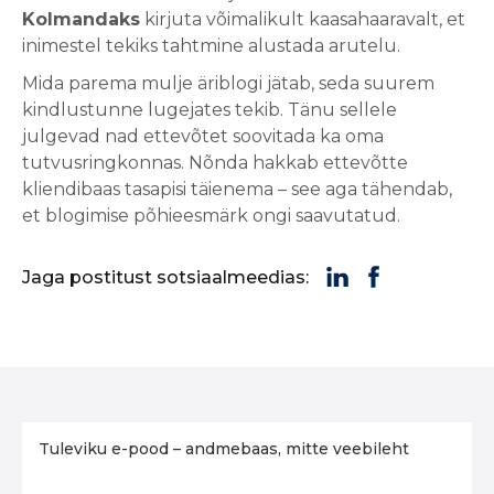
Kolmandaks
kirjuta võimalikult kaasahaaravalt, et
inimestel tekiks tahtmine alustada arutelu.
Mida parema mulje äriblogi jätab, seda suurem
kindlustunne lugejates tekib. Tänu sellele
julgevad nad ettevõtet soovitada ka oma
tutvusringkonnas. Nõnda hakkab ettevõtte
kliendibaas tasapisi täienema – see aga tähendab,
et blogimise põhieesmärk ongi saavutatud.
Jaga postitust sotsiaalmeedias:
Tuleviku e-pood – andmebaas, mitte veebileht