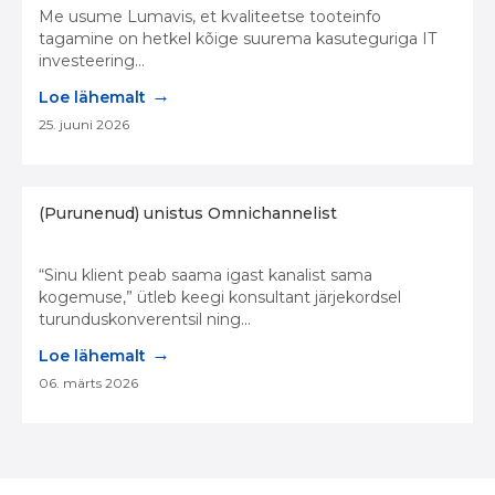
Me usume Lumavis, et kvaliteetse tooteinfo
tagamine on hetkel kõige suurema kasuteguriga IT
investeering...
→
Loe lähemalt
25. juuni 2026
(Purunenud) unistus Omnichannelist
“Sinu klient peab saama igast kanalist sama
kogemuse,” ütleb keegi konsultant järjekordsel
turunduskonverentsil ning...
→
Loe lähemalt
06. märts 2026