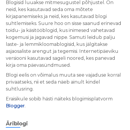
Blogisid luuakse mitmesugustel põhjustel. On
neid, kes kasutavad seda oma mõtete
kirjapanemiseks ja neid, kes kasutavad blogi
suhtlemiseks. Suure hoo on sisse saanud erinevad
toidu- ja käsitööblogid, kus inimesed vahetavad
kogemusi ja jagavad nippe. Samuti leidub palju
laste- ja lemmikloomablogisid, kus jälgitakse
asjaosaliste arengut ja tegemisi. Internetipäeviku
versiooni kasutavad sageli noored, kes panevad
kirja oma päevasündmused.
Blogi eelis on võimalus muuta see vajaduse korral
privaatseks, nii et seda näeb ainult kindel
suhtlusring.
Eraisikule sobib hästi näiteks blogimisplatvorm
Blogger
.
Äriblogi