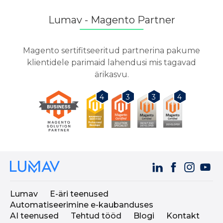
Lumav - Magento Partner
Magento sertifitseeritud partnerina pakume
klientidele parimaid lahendusi mis tagavad
ärikasvu.
3
3
4
4
Lumav
E-äri teenused
Automatiseerimine e-kaubanduses
AI teenused
Tehtud tööd
Blogi
Kontakt