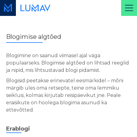
Blogimise algtõed
Blogimine on saanud viimasel ajal väga
populaarseks. Blogimise algtõed on lihtsad reeglid
ja nipid, mis lihtsustavad blogi pidamist.
Blogisid peetakse erinevatel eesmärkidel – mõni
märgib üles oma retsepte, teine oma lemmiku
seiklusi, kolmas kirjutab reisipäevikut jne. Peale
eraisikute on hoolega blogima asunud ka
ettevõtted.
Erablogi