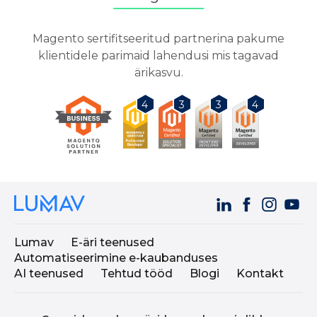
Magento sertifitseeritud partnerina pakume
klientidele parimaid lahendusi mis tagavad
ärikasvu.
3
3
4
4
Lumav
E-äri teenused
Automatiseerimine e-kaubanduses
AI teenused
Tehtud tööd
Blogi
Kontakt