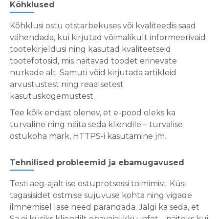
Kõhklused
Kõhklusi ostu otstarbekuses või kvaliteedis saad
vähendada, kui kirjutad võimalikult informeerivaid
tootekirjeldusi ning kasutad kvaliteetseid
tootefotosid, mis näitavad toodet erinevate
nurkade alt. Samuti võid kirjutada artikleid
arvustustest ning reaalsetest
kasutuskogemustest.
Tee kõik endast olenev, et e-pood oleks ka
turvaline ning näita seda kliendile – turvalise
ostukoha märk, HTTPS-i kasutamine jm.
Tehnilised probleemid ja ebamugavused
Testi aeg-ajalt ise ostuprotsessi toimimist. Küsi
tagasisidet ostmise sujuvuse kohta ning vigade
ilmnemisel lase need parandada. Jälgi ka seda, et
Sa ei küsiks kliendilt ebavajalikku infot – näiteks kui