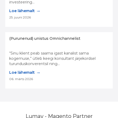
investeering...
→
Loe lähemalt
25. juuni 2026
(Purunenud) unistus Omnichannelist
“Sinu klient peab saama igast kanalist sama
kogemuse,” ütleb keegi konsultant järjekordsel
turunduskonverentsil ning...
→
Loe lähemalt
06. märts 2026
Lumav - Magento Partner