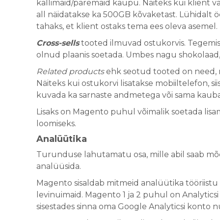
kallimaid/paremaid kaupu. Näiteks kui klient va
all näidatakse ka 500GB kõvaketast. Lühidalt 
tahaks, et klient ostaks tema ees oleva aseme
Cross-sells
tooted ilmuvad ostukorvis. Tegemist
olnud plaanis soetada. Umbes nagu shokolaad, m
Related products
ehk seotud tooted on need, mi
Näiteks kui ostukorvi lisatakse mobiiltelefon, s
kuvada ka sarnaste andmetega või sama kauba
Lisaks on Magento puhul võimalik soetada lis
loomiseks.
Analüütika
Turunduse lahutamatu osa, mille abil saab m
analüüsida.
Magento sisaldab mitmeid analüütika tööriistu 
levinuimaid. Magento 1 ja 2 puhul on Analyticsi
sisestades sinna oma Google Analyticsi konto n