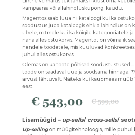
Lihtne võimalus tekitamaks liiklust oma veebil
kampaania või allahindluskupongi kaudu.
Magentos saab luua nii kataloogi kui ka ostuk
soodustus juba kataloogis ehk allahindlus on k
ühele, mitmele kui ka kõigile kategooriatele j
näha alles ostukorvis. Magentot on võimalik sea
nendele toodetele, mis kuuluvad konkreetsess
juhul alles ostukorvis.
Olemas on ka toote põhised soodustustused –
toode on saadaval uue ja soodsama hinnaga.
Ti
arvust lähtuvalt. Näiteks kui kaupmees müüb 7
eest.
Lisamüügid –
up-sells
/
cross-sells
/ seo
Up-selling
on müügitehnoloogia, mille puhul