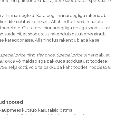
ehele, on pakkuda külastajatele soodustust spetsiaalse
orvi hinnareegleid. Kataloogi hinnareegliga rakendub
liendile nähtav koheselt. Allahindlust võib määrata
a toodetele. Ostukorvi hinnareegliga on aga soodustust
distada nii, et soodustus rakendub ostukorvis ainult
e kategooriasse. Allahindlus rakendub aga ka sel
special price
ning
tier price.
Special price
tähendab, et
er price
võimaldab aga pakkuda soodustust toodete
5€ seljakotti, võib ta pakkuda kaht toodet hoopis 65€
tud tooted
 kaupmees kutsub kasutajaid ostma