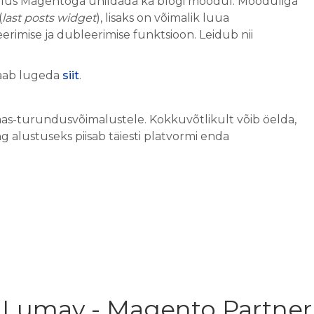
alus Magentoga ühildada ka blogi moodul. Mooduliga
(
last posts widget
), lisaks on võimalik luua
rimise ja dubleerimise funktsioon. Leidub nii
saab lugeda
siit
.
s-turundusvõimalustele. Kokkuvõtlikult võib öelda,
 alustuseks piisab täiesti platvormi enda
Lumav - Magento Partner