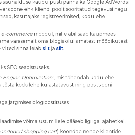
s sisuhalduse kaudu püsti panna ka Google AdWordsi
versioone ehk kliendi poolt sooritatud tegevusi nagu
imised, kasutajaks registreerimised, kodulehe
a
e-commerce
moodul, mille abil saab kaupmees
. Oleme varasemalt oma blogis olulisimatest mõõdikutest
 viited sinna leiab
siit
ja
siit
.
eks SEO seadistuseks.
h Engine Optimization
“, mis tähendab kodulehe
 tõsta kodulehe külastatavust ning positsiooni
a järgmises blogipostituses.
imise võimalust, millele pääseb ligi igal ajahetkel.
andoned shopping cart
) koondab nende klientide