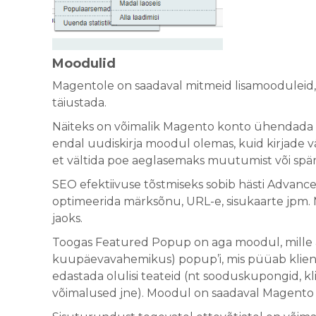
Moodulid
Magentole on saadaval mitmeid lisamooduleid,
täiustada.
Näiteks on võimalik Magento konto ühendada e
endal uudiskirja moodul olemas, kuid kirjade v
et vältida poe aeglasemaks muutumist või späm
SEO efektiivuse tõstmiseks sobib hästi Advan
optimeerida märksõnu, URL-e, sisukaarte jpm. 
jaoks.
Toogas Featured Popup on aga moodul, mille ab
kuupäevavahemikus) popup’i, mis püüab kliend
edastada olulisi teateid (nt sooduskupongid, kl
võimalused jne). Moodul on saadaval Magento 1