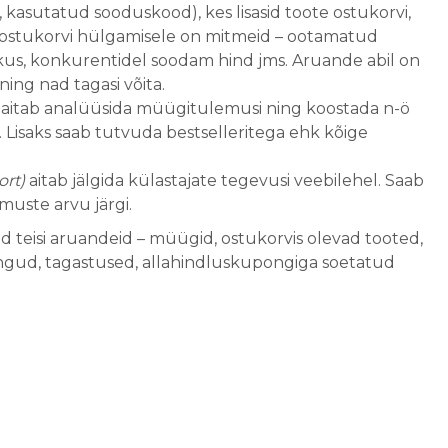
 kasutatud sooduskood), kes lisasid toote ostukorvi,
id ostukorvi hülgamisele on mitmeid – ootamatud
ukus, konkurentidel soodam hind jms. Aruande abil on
ing nad tagasi võita.
aitab analüüsida müügitulemusi ning koostada n-ö
 Lisaks saab tutvuda bestselleritega ehk kõige
rt)
aitab jälgida külastajate tegevusi veebilehel. Saab
muste arvu järgi.
id teisi aruandeid – müügid, ostukorvis olevad tooted,
ingud, tagastused, allahindluskupongiga soetatud