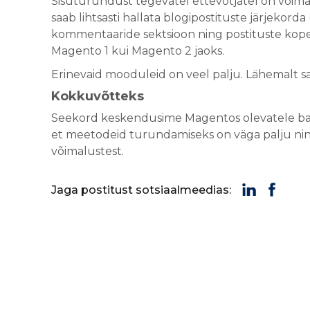
Sisuturundust tegevatel ettevõtjatel on võim
saab lihtsasti hallata blogipostituste järjekorda 
kommentaaride sektsioon ning postituste kopee
Magento 1 kui Magento 2 jaoks.
Erinevaid mooduleid on veel palju. Lähemalt 
Kokkuvõtteks
Seekord keskendusime Magentos olevatele baa
et meetodeid turundamiseks on väga palju ning
võimalustest.
Jaga postitust sotsiaalmeedias: