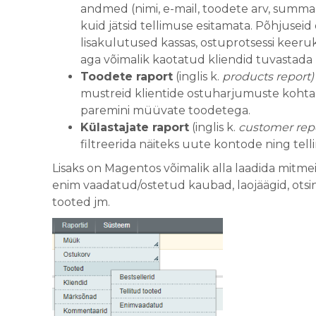
andmed (nimi, e-mail, toodete arv, summa,
kuid jätsid tellimuse esitamata. Põhjuse
lisakulutused kassas, ostuprotsessi keer
aga võimalik kaotatud kliendid tuvastada n
Toodete raport
(inglis k.
products report)
mustreid klientide ostuharjumuste kohta.
paremini müüvate toodetega.
Külastajate raport
(inglis k.
customer repo
filtreerida näiteks uute kontode ning telli
Lisaks on Magentos võimalik alla laadida mitme
enim vaadatud/ostetud kaubad, laojäägid, ots
tooted jm.