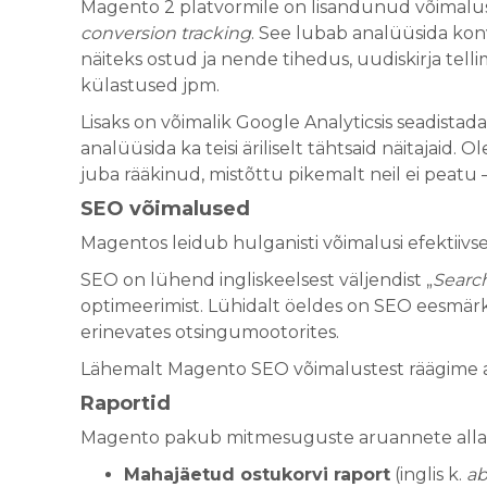
Magento 2 platvormile on lisandunud võimalu
conversion tracking
. See lubab analüüsida kon
näiteks ostud ja nende tihedus, uudiskirja tell
külastused jpm.
Lisaks on võimalik Google Analyticsis seadistad
analüüsida ka teisi äriliselt tähtsaid näitajaid
juba rääkinud, mistõttu pikemalt neil ei peatu –
SEO võimalused
Magentos leidub hulganisti võimalusi efektiivs
SEO on lühend ingliskeelsest väljendist „
Searc
optimeerimist. Lühidalt öeldes on SEO eesmärk
erinevates otsingumootorites.
Lähemalt Magento SEO võimalustest räägime ag
Raportid
Magento pakub mitmesuguste aruannete allalaad
Mahajäetud ostukorvi raport
(inglis k.
ab