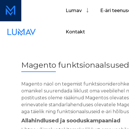
Lumav
E-äri teenu
Kontakt
Magento funktsionaalsused I
Magento näol on tegemist funktsiooniderohke
omanikel suurendada liiklust oma veebilehel n
postitustes oleme rääkinud Magentos olevate
erinevatele standarlahenduses olevatele Magent
aga täielik ning funktsionaalsuseid e-äri hõlbus
Allahindlused ja sooduskampaaniad