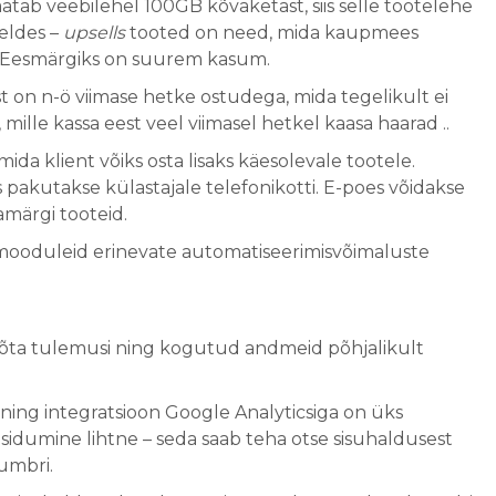
atab veebilehel 100GB kõvaketast, siis selle tootelehe
öeldes –
upsells
tooted on need, mida kaupmees
l. Eesmärgiks on suurem kasum.
 on n-ö viimase hetke ostudega, mida tegelikult ei
ille kassa eest veel viimasel hetkel kaasa haarad ..
da klient võiks osta lisaks käesolevale tootele.
iis pakutakse külastajale telefonikotti. E-poes võidakse
märgi tooteid.
amooduleid erinevate automatiseerimisvõimaluste
õõta tulemusi ning kogutud andmeid põhjalikult
ning integratsioon Google Analyticsiga on üks
 sidumine lihtne – seda saab teha otse sisuhaldusest
umbri.