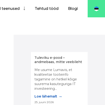
I teenused
Tehtud tööd
Blogi
Tuleviku e-pood –
andmebaas, mitte veebileht
Me usume Lumavis, et
kvaliteetse tooteinfo
tagamine on hetkel kõige
suurema kasuteguriga IT
investeering...
→
Loe lähemalt
25. juuni 2026