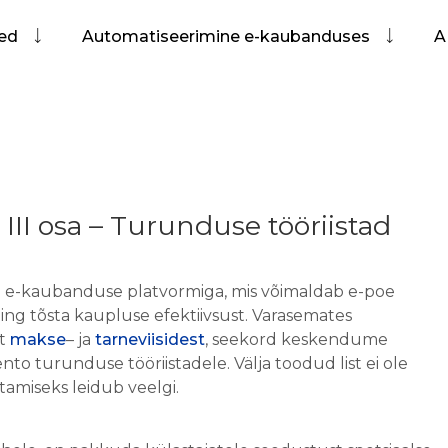
sed
Automatiseerimine e-kaubanduses
A
II osa – Turunduse tööriistad
 e-kaubanduse platvormiga, mis võimaldab e-poe
ing tõsta kaupluse efektiivsust. Varasemates
st
makse
– ja
tarneviisidest
, seekord keskendume
o turunduse tööriistadele. Välja toodud list ei ole
tamiseks leidub veelgi.