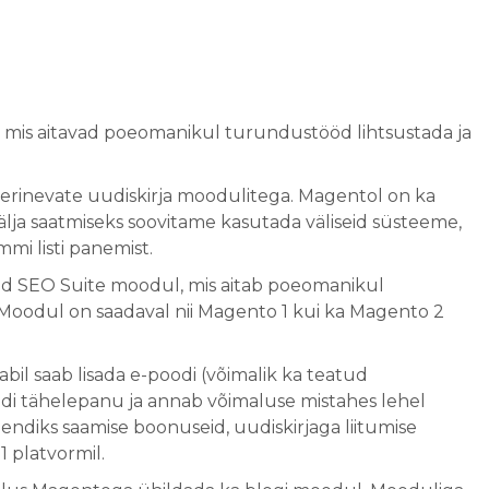
 mis aitavad poeomanikul turundustööd lihtsustada ja
rinevate uudiskirja moodulitega. Magentol on ka
älja saatmiseks soovitame kasutada väliseid süsteeme,
mi listi panemist.
ced SEO Suite moodul, mis aitab poeomanikul
Moodul on saadaval nii Magento 1 kui ka Magento 2
il saab lisada e-poodi (võimalik ka teatud
i tähelepanu ja annab võimaluse mistahes lehel
iendiks saamise boonuseid, uudiskirjaga liitumise
 platvormil.