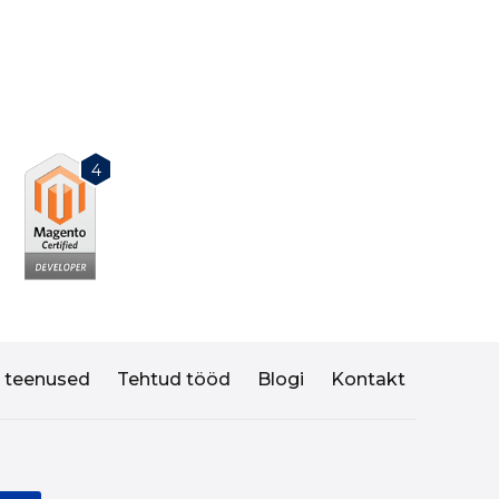
4
I teenused
Tehtud tööd
Blogi
Kontakt