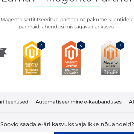
Magento sertifitseeritud partnerina pakume klientidele
parimaid lahendusi mis tagavad ärikasvu.
3
3
4
äri teenused
Automatiseerimine e-kaubanduses
A
Soovid saada e-äri kasvuks vajalikke nõuandeid?