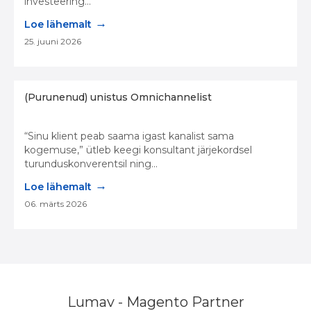
investeering...
→
Loe lähemalt
25. juuni 2026
(Purunenud) unistus Omnichannelist
“Sinu klient peab saama igast kanalist sama
kogemuse,” ütleb keegi konsultant järjekordsel
turunduskonverentsil ning...
→
Loe lähemalt
06. märts 2026
Lumav - Magento Partner