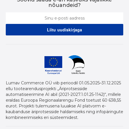
nõuandeid?
Lumav Commerce OÜ viib perioodil 01.05.2025–31.12.2025
ellu tootearendusprojekti „Äriprotsesside
automatiseerimine AI abil (2021-2027.1.01.25-1142)“, millele
eraldas Euroopa Regionaalarengu Fond toetust 60 638,55
eurot. Projekti tulemusena luuakse AI platvorm e-
kaubanduse äriprotsesside haldamiseks ning infopäringute
kombineerimiseks eri süsteemidest.