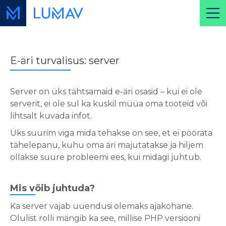
E-äri turvalisus: server
Server on üks tähtsamaid e-äri osasid – kui ei ole
serverit, ei ole sul ka kuskil müüa oma tooteid või
lihtsalt kuvada infot.
Üks suurim viga mida tehakse on see, et ei pöörata
tähelepanu, kuhu oma äri majutatakse ja hiljem
ollakse suure probleemi ees, kui midagi juhtub.
Mis võib juhtuda?
Ka server vajab uuendusi olemaks ajakohane.
Olulist rolli mängib ka see, millise PHP versiooni