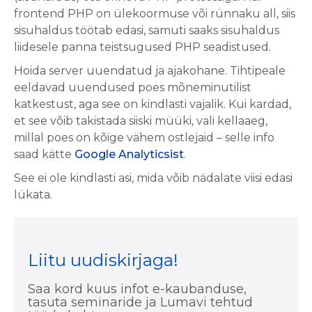
frontend PHP on ülekoormuse või rünnaku all, siis
sisuhaldus töötab edasi, samuti saaks sisuhaldus
liidesele panna teistsugused PHP seadistused.
Hoida server uuendatud ja ajakohane. Tihtipeale
eeldavad uuendused poes mõneminutilist
katkestust, aga see on kindlasti vajalik. Kui kardad,
et see võib takistada siiski müüki, vali kellaaeg,
millal poes on kõige vähem ostlejaid – selle info
saad kätte
Google Analyticsist
.
See ei ole kindlasti asi, mida võib nädalate viisi edasi
lükata.
Liitu uudiskirjaga!
Saa kord kuus infot e-kaubanduse,
tasuta seminaride ja Lumavi tehtud