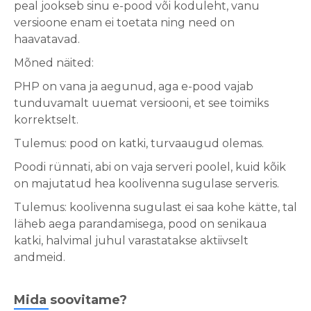
peal jookseb sinu e-pood või koduleht, vanu
versioone enam ei toetata ning need on
haavatavad.
Mõned näited:
PHP on vana ja aegunud, aga e-pood vajab
tunduvamalt uuemat versiooni, et see toimiks
korrektselt.
Tulemus: pood on katki, turvaaugud olemas.
Poodi rünnati, abi on vaja serveri poolel, kuid kõik
on majutatud hea koolivenna sugulase serveris.
Tulemus: koolivenna sugulast ei saa kohe kätte, tal
läheb aega parandamisega, pood on senikaua
katki, halvimal juhul varastatakse aktiivselt
andmeid.
Mida soovitame?