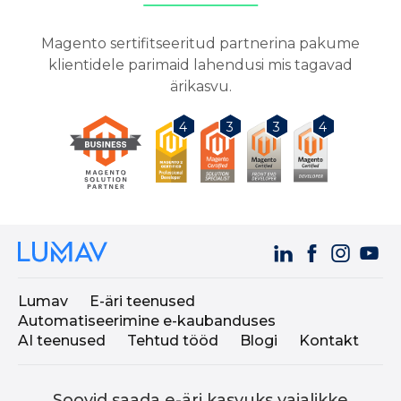
Magento sertifitseeritud partnerina pakume
klientidele parimaid lahendusi mis tagavad
ärikasvu.
3
3
4
4
Lumav
E-äri teenused
Automatiseerimine e-kaubanduses
AI teenused
Tehtud tööd
Blogi
Kontakt
Soovid saada e-äri kasvuks vajalikke