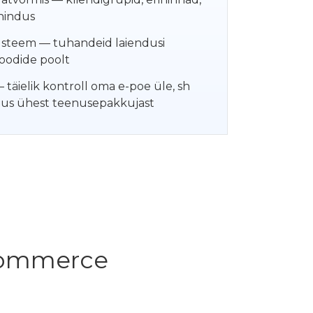
nindus
üsteem — tuhandeid laiendusi
oodide poolt
täielik kontroll oma e-poe üle, sh
tus ühest teenusepakkujast
Commerce