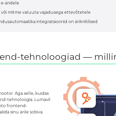
e-äridele
või mitme valuuta vajadusega ettevõtetele
dusautomaatika integratsioonid on ärikriitilised
end-tehnoloogiad — millin
otor. Aga selle, kuidas
end-tehnoloogia. Lumavil
nto frontend-
ida sinu ärile sobiva.