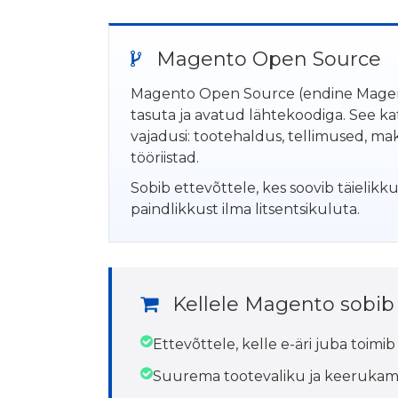
Magento Open Source
Magento Open Source (endine Mage
tasuta ja avatud lähtekoodiga. See 
vajadusi: tootehaldus, tellimused, mak
tööriistad.
Sobib ettevõttele, kes soovib täielikku 
paindlikkust ilma litsentsikuluta.
Kellele Magento sobib
Ettevõttele, kelle e-äri juba toimi
Suurema tootevaliku ja keerukama