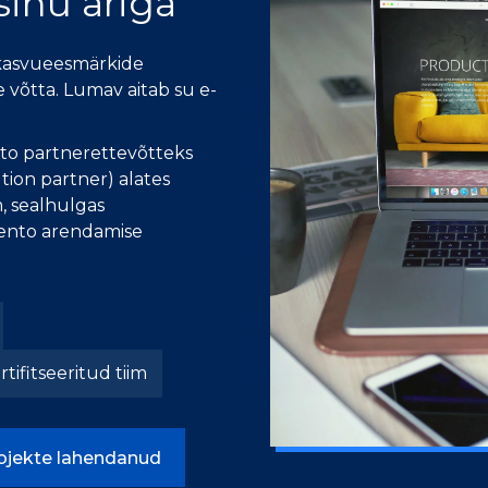
sinu äriga
 kasvueesmärkide
 võtta. Lumav aitab su e-
nto partnerettevõtteks
tion partner) alates
m, sealhulgas
gento arendamise
rtifitseeritud tiim
rojekte lahendanud