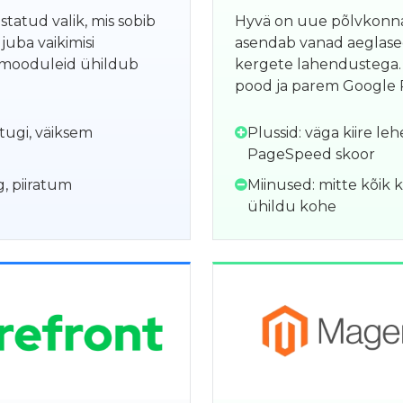
tatud valik, mis sobib
Hyvä on uue põlvkonn
juba vaikimisi
asendab vanad aeglase
ik mooduleid ühildub
kergete lahendustega.
pood ja parem Google
itugi, väiksem
Plussid: väga kiire le
PageSpeed skoor
, piiratum
Miinused: mitte kõik
ühildu kohe