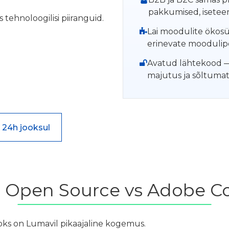
pakkumised, isetee
 tehnoloogilisi piiranguid.
Lai moodulite ökos
erinevate moodulip
Avatud lähtekood — 
majutus ja sõltuma
 24h jooksul
 Open Source vs Adobe 
oks on Lumavil pikaajaline kogemus.