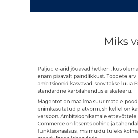
Miks v
Paljud e-ärid jõuavad hetkeni, kus olem
enam piisavalt paindlikkust. Toodete arv
ambitsioonid kasvavad, soovitakse luua 
standardne karbilahendus ei skaleeru.
Magentot on maailma suurimate e-pood
enimkasutatud platvorm, sh kellel on ka
versioon. Ambitsioonikamale ettevõtte
Commerce on litsentsipõhine ja tähenda
funktsionaalsusi, mis muidu tuleks kol