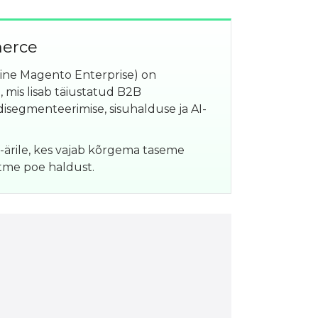
erce
ne Magento Enterprise) on
, mis lisab täiustatud B2B
disegmenteerimise, sisuhalduse ja AI-
-ärile, kes vajab kõrgema taseme
itme poe haldust.