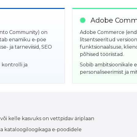
Adobe Comm
nto Community) on
Adobe Commerce (endi
katab enamiku e-poe
litsentseeritud versioon
se- ja tarneviisid, SEO
funktsionaalsuse, klien
põhised tööriistad.
kontrolli ja
Sobib ambitsioonikale e
personaliseerimist ja m
b või kelle kasvuks on vettpidav äriplaan
 kataloogiloogikaga e-poodidele