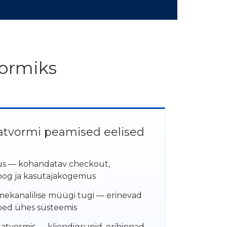
vormiks
atvormi peamised eelised
kus — kohandatav checkout,
loog ja kasutajakogemus
mekanalilise müügi tugi — erinevad
oed ühes süsteemis
atvormis — kliendigrupid, erihinnad,