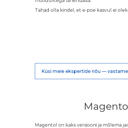
moodulitega lahendada.
Tahad olla kindel, et e-poe kasvul ei oleks
Küsi meie ekspertide nõu — vastame
Magento
Magentol on kaks versiooni ja mõlema ja