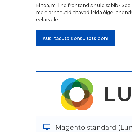
Ei tea, milline frontend sinule sobib? Se
meie arhitektid aitavad leida õige lahendu
eelarvele.
Küsi tasuta konsultatsiooni
Magento standard (Lu