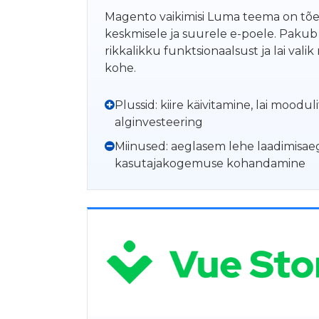
Magento vaikimisi Luma teema on tões
keskmisele ja suurele e-poele. Pakub 
rikkalikku funktsionaalsust ja lai val
kohe.
Plussid: kiire käivitamine, lai moodul
alginvesteering
Miinused: aeglasem lehe laadimisaeg
kasutajakogemuse kohandamine