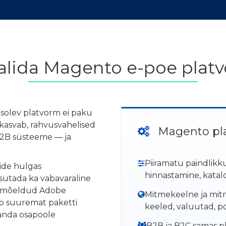
alida Magento e-poe plat
asolev platvorm ei paku
 kasvab, rahvusvahelised
Magento pl
B2B süsteeme — ja
Piiramatu paindlik
ide hulgas
hinnastamine, kata
sutada ka vabavaraline
le mõeldud Adobe
Mitmekeelne ja mit
b suuremat paketti
keeled, valuutad, p
manda osapoole
B2B ja B2C samas pl