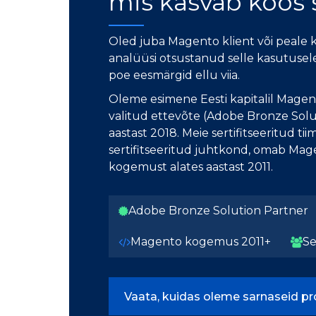
mis kasvab koos 
Oled juba Magento klient või peale
analüüsi otsustanud selle kasutusele
poe eesmärgid ellu viia.
Oleme esimene Eesti kapitalil Mage
valitud ettevõte (Adobe Bronze Solu
aastast 2018. Meie sertifitseeritud tii
sertifitseeritud juhtkond, omab Ma
kogemust alates aastast 2011.
Adobe Bronze Solution Partner
Magento kogemus 2011+
Se
Vaata, kuidas oleme sarnaseid p