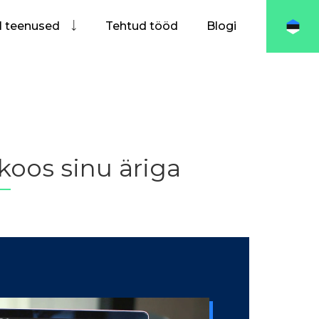
I teenused
Tehtud tööd
Blogi
oos sinu äriga