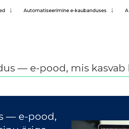
sed
Automatiseerimine e-kaubanduses
A
us — e-pood, mis kasvab k
s — e-pood,