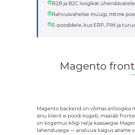
B2B ja B2C loogikat ühendavatele 
Rahvusvahelise müügi, mitme poe 
E-poodidele, kus ERP, PIM ja turun
Magento front
Magento backend on võimas äriloogika mo
sinu klient e-poodi kogeb, määrab front
on kogemus kõigi nelja kaasaegse Mage
lahendusega — analüüsi käigus aitame val