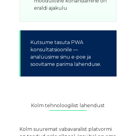
moodulitele kohandamine on
eraldi ajakulu
Kutsume tasuta PWA
konsultatsioonile —
analüüsime sinu e-poe ja
soovitame parima lahenduse.
Kolm tehnoloogilist lahendust
Kolm suuremat vabavaralist platvormi