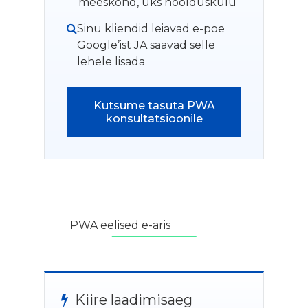
meeskond, üks hoolduskulu
Sinu kliendid leiavad e-poe
Google’ist JA saavad selle
lehele lisada
Kutsume tasuta PWA
konsultatsioonile
PWA eelised e-äris
Kiire laadimisaeg