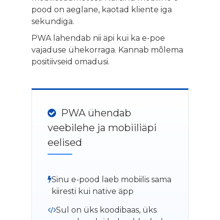
pood on aeglane, kaotad kliente iga
sekundiga.
PWA lahendab nii äpi kui ka e-poe
vajaduse ühekorraga. Kannab mõlema
positiivseid omadusi.
PWA ühendab
veebilehe ja mobiiliäpi
eelised
Sinu e-pood laeb mobiilis sama
kiiresti kui native äpp
Sul on üks koodibaas, üks