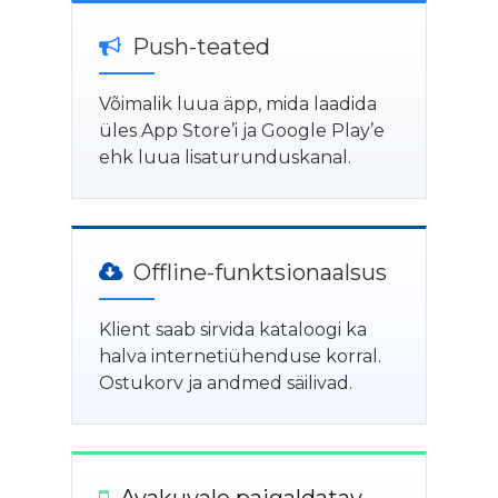
Push-teated
Võimalik luua äpp, mida laadida
üles App Store’i ja Google Play’e
ehk luua lisaturunduskanal.
Offline-funktsionaalsus
Klient saab sirvida kataloogi ka
halva internetiühenduse korral.
Ostukorv ja andmed säilivad.
Avakuvale paigaldatav