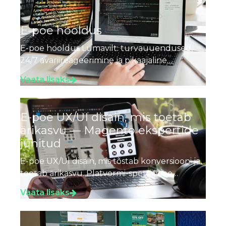
E-poe hooldus
E-poe hooldus Lumavilt: turvauuendused,
24/7 avariireageerimine ja pikaajaline
arendusplaan. Sertifitseeritud tiim, Magento
Vaata lisaks
kogemus aastast 2009. Küsi pakkumist.
E-poe UX/UI disain, mis toetab
ärikasvu — Magento ekspertide
juhitud
E-poe UX/UI disain, mis tõstab konversiooni ja
toetab ärikasvu. Platvormi-spetsiifiline
disainiteadmus ja pikaajaline e-äri kogemus.
Vaata lisaks
Vaata projekte.