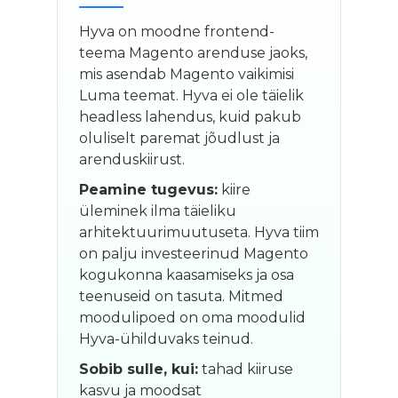
Hyva on moodne frontend-
teema Magento arenduse jaoks,
mis asendab Magento vaikimisi
Luma teemat. Hyva ei ole täielik
headless lahendus, kuid pakub
oluliselt paremat jõudlust ja
arenduskiirust.
Peamine tugevus:
kiire
üleminek ilma täieliku
arhitektuurimuutuseta. Hyva tiim
on palju investeerinud Magento
kogukonna kaasamiseks ja osa
teenuseid on tasuta. Mitmed
moodulipoed on oma moodulid
Hyva-ühilduvaks teinud.
Sobib sulle, kui:
tahad kiiruse
kasvu ja moodsat