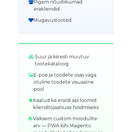
Pigem nõudlikumad
erakliendid
Mugavustooted
Suur ja kiiresti muutuv
tootekataloog
E-poe ja toodete osas väga
oluline toodete visuaalne
pool
Kaalud ka eraldi äpi loomist
kliendilojaalsuse hoidmiseks
Väiksem custom moodulite
arv — PWA kihi Magento