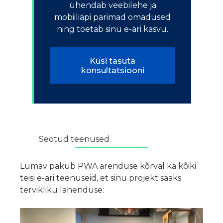
ühendab veebilehe ja
mobiiliäpi parimad omadused
ning toetab sinu e-äri kasvu.
Küsi tasuta
konsultatsiooni
Seotud teenused
Lumav pakub PWA arenduse kõrval ka kõiki
teisi e-äri teenuseid, et sinu projekt saaks
tervikliku lahenduse: