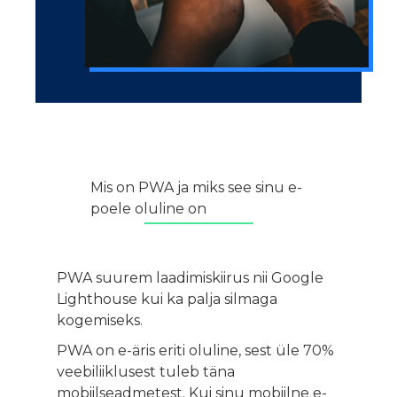
Mis on PWA ja miks see sinu e-
poele oluline on
PWA suurem laadimiskiirus nii Google
Lighthouse kui ka palja silmaga
kogemiseks.
PWA on e-äris eriti oluline, sest üle 70%
veebiliiklusest tuleb täna
mobiilseadmetest. Kui sinu mobiilne e-