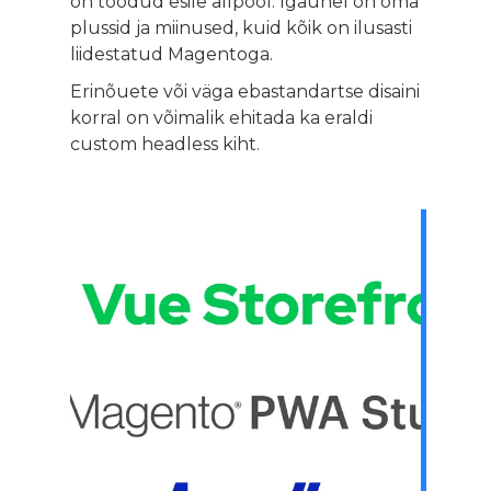
on toodud esile allpool. Igaühel on oma
plussid ja miinused, kuid kõik on ilusasti
liidestatud Magentoga.
Erinõuete või väga ebastandartse disaini
korral on võimalik ehitada ka eraldi
custom headless kiht.