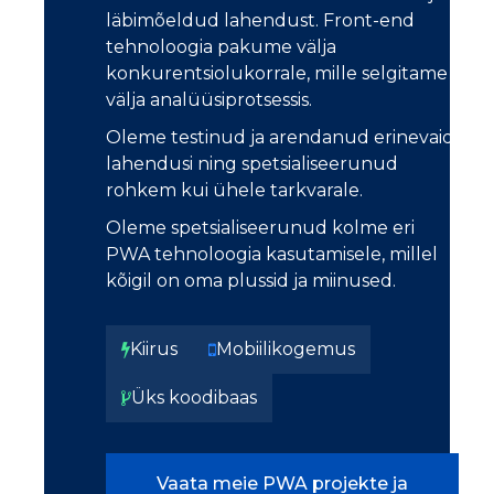
läbimõeldud lahendust. Front-end
tehnoloogia pakume välja
konkurentsiolukorrale, mille selgitame
välja analüüsiprotsessis.
Oleme testinud ja arendanud erinevaid
lahendusi ning spetsialiseerunud
rohkem kui ühele tarkvarale.
Oleme spetsialiseerunud kolme eri
PWA tehnoloogia kasutamisele, millel
kõigil on oma plussid ja miinused.
Kiirus
Mobiilikogemus
Üks koodibaas
Vaata meie PWA projekte ja