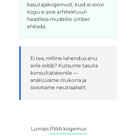
kasutajakogemust, kuid ei soovi
kogu e-poe arhitektuuri
headless-mudelile ümber
ehitada.
Ei tea, milline lahendus sinu
ärile sobib? Kutsume tasuta
konsultatsioonile —
analüüsime olukorra ja
soovitame neutraalselt.
Lumavi PWA kogemus