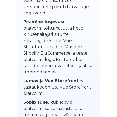
Vanematele tasuta Vue
versioonidele pakub turvatuge
kogukond.
Peamine tugevus:
platvormisõltumatus ja head
kiirusenäitajad suurte
kataloogide korral. Vue
Storefront ühildub Magento,
Shopify, BigCommerce ja teiste
platvormidega. Kui tulevikus
tahad platvormi vahetada, jääb su
frontend samaks.
Lumav ja Vue Storefront:
5
aastat kogemust Vue Storefront
platvormil.
Sobib sulle, kui:
soovid
platvormi-sõltumatust, sul on
mitu müügikanalit või kaalud