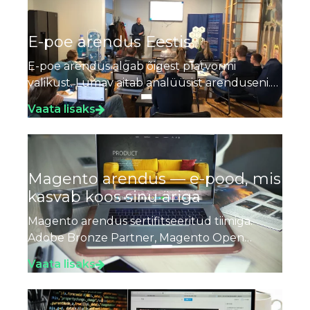
E-poe arendus Eestis
E-poe arendus algab õigest platvormi
valikust. Lumav aitab analüüsist arenduseni.
E-poe arendus Eestis - õige platvorm ja
Vaata lisaks
partner
Magento arendus — e-pood, mis
kasvab koos sinu äriga
Magento arendus sertifitseeritud tiimiga.
Adobe Bronze Partner, Magento Open
Source ja Adobe Commerce. Standard, Hyvä,
Vaata lisaks
Vue Storefront, PWA.