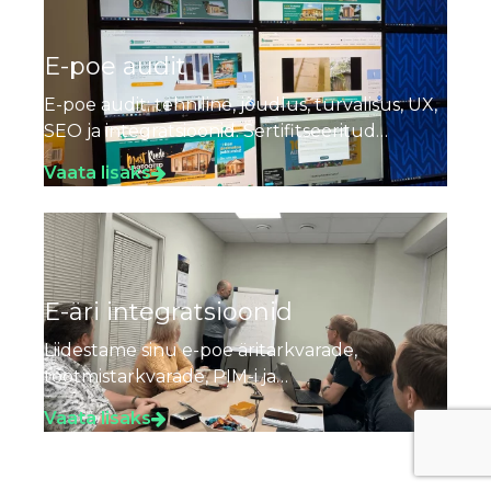
E-poe audit
E-poe audit: tehniline, jõudlus, turvalisus, UX,
SEO ja integratsioonid. Sertifitseeritud
arendajad, kogemus alates 2009. Küsi
Vaata lisaks
pakkumist.
E-äri integratsioonid
Liidestame sinu e-poe äritarkvarade,
tootmistarkvarade, PIM-i ja
turundusplatvormidega. Erply Gold Partner.
Vaata lisaks
Sertifitseeritud tiim. Vaata meie kogemust.