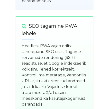
parandamiseks.
SEO tagamine PWA
lehele
Headless PWA vajab erilist
tähelepanu SEO osas. Tagame
server-side rendering (SSR)
seadistuse, et Google indekseerib
kõik sinu lehed korrektselt.
Kontrollime metatage, kanoonilisi
URL-e, struktureeritud andmeid
ja saidi kaarti. Vajaduse korral
aitab meie UX/UI disaini
meeskond ka kasutajakogemust
parandada.