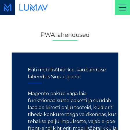
PWA lahendused
Eriti mobiilisõbralik e-kaubanduse
lahendus Sinu e-poele
Magento pakub väga laia
funktsionaalsuste paketti ja suudab
laadida kiiresti palju tooteid, kuid eriti
tiheda konkurentsiga valdkonnas, kus
tehakse palju impulsoste, vajab e-poe
front-endi kiht eriti mobiilisõbralikku ja