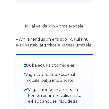
Millal valida PWA oma e-poele
PWA lahendus on eriti sobilik, kui sinu
e-äri vastab järgmistele kriteeriumidele:
Juba edukalt toimiv e-äri
Väga suur ostude osakaal
mobiilis, palju impulsoste
Väga suur konkurents, sh
konkureerimine välismaiste
e-kaubanduse hiidudega