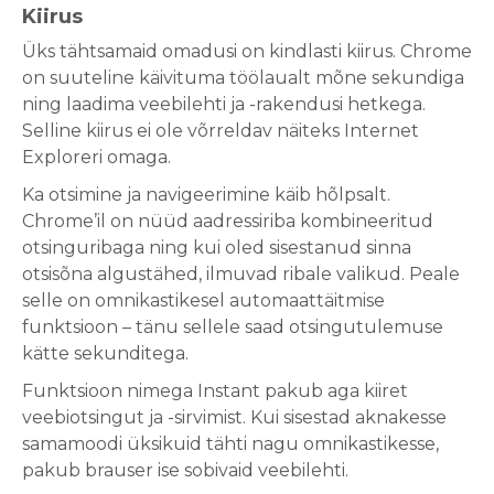
Kiirus
Üks tähtsamaid omadusi on kindlasti kiirus. Chrome
on suuteline käivituma töölaualt mõne sekundiga
ning laadima veebilehti ja -rakendusi hetkega.
Selline kiirus ei ole võrreldav näiteks Internet
Exploreri omaga.
Ka otsimine ja navigeerimine käib hõlpsalt.
Chrome’il on nüüd aadressiriba kombineeritud
otsinguribaga ning kui oled sisestanud sinna
otsisõna algustähed, ilmuvad ribale valikud. Peale
selle on omnikastikesel automaattäitmise
funktsioon – tänu sellele saad otsingutulemuse
kätte sekunditega.
Funktsioon nimega Instant pakub aga kiiret
veebiotsingut ja -sirvimist. Kui sisestad aknakesse
samamoodi üksikuid tähti nagu omnikastikesse,
pakub brauser ise sobivaid veebilehti.