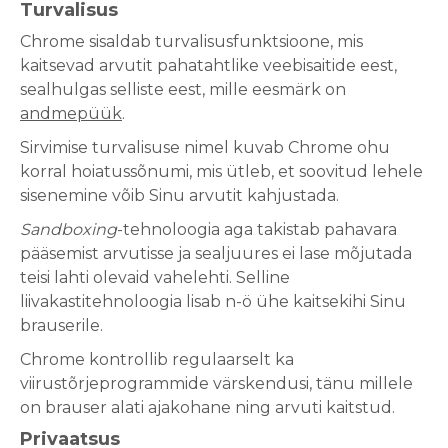
Turvalisus
Chrome sisaldab turvalisusfunktsioone, mis
kaitsevad arvutit pahatahtlike veebisaitide eest,
sealhulgas selliste eest, mille eesmärk on
andmepüük
.
Sirvimise turvalisuse nimel kuvab Chrome ohu
korral hoiatussõnumi, mis ütleb, et soovitud lehele
sisenemine võib Sinu arvutit kahjustada.
Sandboxing
-tehnoloogia aga takistab pahavara
pääsemist arvutisse ja sealjuures ei lase mõjutada
teisi lahti olevaid vahelehti. Selline
liivakastitehnoloogia lisab n-ö ühe kaitsekihi Sinu
brauserile.
Chrome kontrollib regulaarselt ka
viirustõrjeprogrammide värskendusi, tänu millele
on brauser alati ajakohane ning arvuti kaitstud.
Privaatsus