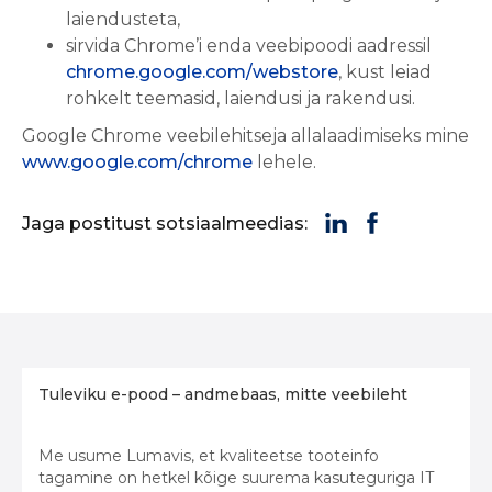
laiendusteta,
sirvida Chrome’i enda veebipoodi aadressil
chrome.google.com/webstore
, kust leiad
rohkelt teemasid, laiendusi ja rakendusi.
Google Chrome veebilehitseja allalaadimiseks mine
www.google.com/chrome
lehele.
Jaga postitust sotsiaalmeedias:
Tuleviku e-pood – andmebaas, mitte veebileht
Me usume Lumavis, et kvaliteetse tooteinfo
tagamine on hetkel kõige suurema kasuteguriga IT