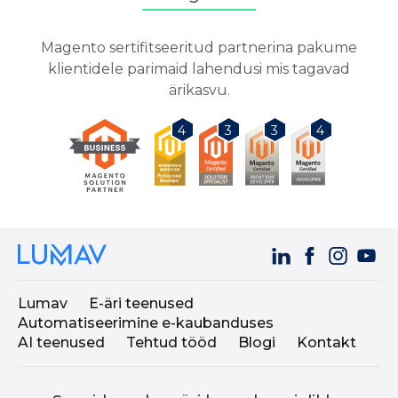
Magento sertifitseeritud partnerina pakume
klientidele parimaid lahendusi mis tagavad
ärikasvu.
3
3
4
4
Lumav
E-äri teenused
Automatiseerimine e-kaubanduses
AI teenused
Tehtud tööd
Blogi
Kontakt