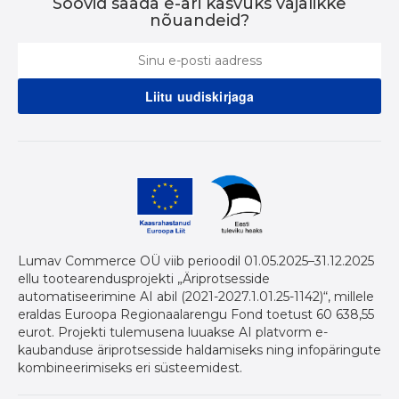
Soovid saada e-äri kasvuks vajalikke
nõuandeid?
Lumav Commerce OÜ viib perioodil 01.05.2025–31.12.2025
ellu tootearendusprojekti „Äriprotsesside
automatiseerimine AI abil (2021-2027.1.01.25-1142)“, millele
eraldas Euroopa Regionaalarengu Fond toetust 60 638,55
eurot. Projekti tulemusena luuakse AI platvorm e-
kaubanduse äriprotsesside haldamiseks ning infopäringute
kombineerimiseks eri süsteemidest.