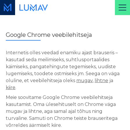
Google Chrome veebilehitseja
Internetis olles veedad enamiku ajast brauseris –
kasutad seda meilimiseks, suhtlusportaalides
käimiseks, pangatehingute tegemiseks, uudiste
lugemiseks, toodete ostmiseks jm. Seega on väga
oluline, et veebilehitseja oleks
mugav
,
lihtne
ja
kiire
.
Meie soovitame Google Chrome veebilehitseja
kasutamist. Oma ülesehituselt on Chrome väga
mugav ja lihtne, aga samal ajal tõhus ning
turvaline. Samuti on Chrome teiste brauseritega
võrreldes äärmiselt kiire.