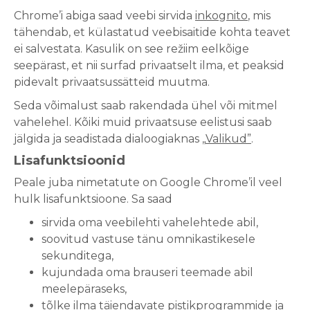
Chrome’i abiga saad veebi sirvida
inkognito
, mis
tähendab, et külastatud veebisaitide kohta teavet
ei salvestata. Kasulik on see režiim eelkõige
seepärast, et nii surfad privaatselt ilma, et peaksid
pidevalt privaatsussätteid muutma.
Seda võimalust saab rakendada ühel või mitmel
vahelehel. Kõiki muid privaatsuse eelistusi saab
jälgida ja seadistada dialoogiaknas „
Valikud”
.
Lisafunktsioonid
Peale juba nimetatute on Google Chrome’il veel
hulk lisafunktsioone. Sa saad
sirvida oma veebilehti vahelehtede abil,
soovitud vastuse tänu omnikastikesele
sekunditega,
kujundada oma brauseri teemade abil
meelepäraseks,
tõlke ilma täiendavate pistikprogrammide ja