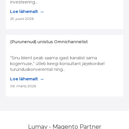
investeering...
→
Loe lähemalt
25. juuni 2026
(Purunenud) unistus Omnichannelist
“Sinu klient peab saama igast kanalist sama
kogemuse,” ütleb keegi konsultant järjekordsel
turunduskonverentsil ning...
→
Loe lähemalt
06. märts 2026
Lumav - Magento Partner