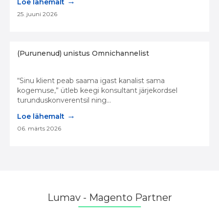
→
Loe lähemalt
25. juuni 2026
(Purunenud) unistus Omnichannelist
“Sinu klient peab saama igast kanalist sama
kogemuse,” ütleb keegi konsultant järjekordsel
turunduskonverentsil ning...
→
Loe lähemalt
06. märts 2026
Lumav - Magento Partner