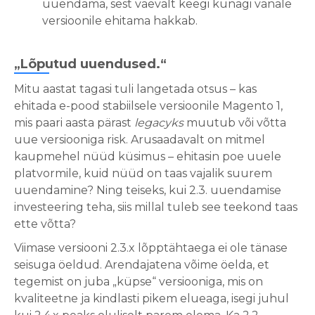
uuendama, sest vaevalt keegi kunagi vanale
versioonile ehitama hakkab.
„Lõputud uuendused.“
Mitu aastat tagasi tuli langetada otsus – kas
ehitada e-pood stabiilsele versioonile Magento 1,
mis paari aasta pärast
legacyks
muutub või võtta
uue versiooniga risk. Arusaadavalt on mitmel
kaupmehel nüüd küsimus – ehitasin poe uuele
platvormile, kuid nüüd on taas vajalik suurem
uuendamine? Ning teiseks, kui 2.3. uuendamise
investeering teha, siis millal tuleb see teekond taas
ette võtta?
Viimase versiooni 2.3.x lõpptähtaega ei ole tänase
seisuga öeldud. Arendajatena võime öelda, et
tegemist on juba „küpse“ versiooniga, mis on
kvaliteetne ja kindlasti pikem elueaga, isegi juhul