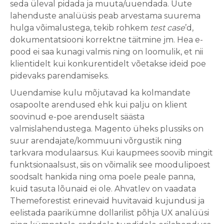
seda üleval pidada ja muuta/uuendada. Uute
lahenduste analüüsis peab arvestama suurema
hulga võimalustega, tekib rohkem
test case
’d,
dokumentatsiooni korrektne täitmine jm. Hea e-
pood ei saa kunagi valmis ning on loomulik, et nii
klientidelt kui konkurentidelt võetakse ideid poe
pidevaks parendamiseks.
Uuendamise kulu mõjutavad ka kolmandate
osapoolte arendused ehk kui palju on klient
soovinud e-poe arenduselt säästa
valmislahendustega. Magento üheks plussiks on
suur arendajate/kommuuni võrgustik ning
tarkvara modulaarsus. Kui kaupmees soovib mingit
funktsionaalsust, siis on võimalik see moodulipoest
soodsalt hankida ning oma poele peale panna,
kuid tasuta lõunaid ei ole. Ahvatlev on vaadata
Themeforestist erinevaid huvitavaid kujundusi ja
eelistada paarikümne dollarilist põhja UX analüüsi