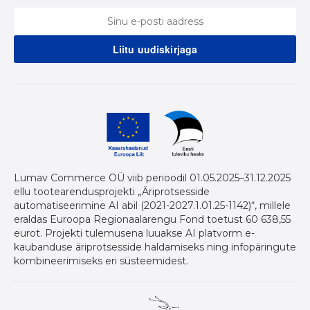
Lumav Commerce OÜ viib perioodil 01.05.2025–31.12.2025
ellu tootearendusprojekti „Äriprotsesside
automatiseerimine AI abil (2021-2027.1.01.25-1142)“, millele
eraldas Euroopa Regionaalarengu Fond toetust 60 638,55
eurot. Projekti tulemusena luuakse AI platvorm e-
kaubanduse äriprotsesside haldamiseks ning infopäringute
kombineerimiseks eri süsteemidest.