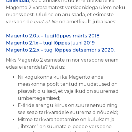
tähendab
, kuid annaks nüüd kiire ülevaate ka
Magento 2 varasematest versioonidega ülemineku
nüanssidest. Oluline on aru saada, et esimeste
versioonide
end-of-life
on ametlikult juba käes:
Magento 2.0.x – tugi lõppes märts 2018
Magento 2.1.x – tugi lõppes juuni 2019
Magento 2.2.x – tugi lõppes detsembris 2020.
Miks Magento 2 esimeste minor versioone enam
edasi ei arendata? Vastus:
Nii kogukonna kui ka Magento enda
meeskonna poolt tehtud muudatused on
piisavalt olulised, et vajalikud on suuremad
ümbertegemised;
E-äride arengu kiirus on suurenenud ning
see seab tarkvaradele suuremaid nõudeid;
Mitme tarkvara toetamine on kulukam ja
„lihtsam“ on suunata e-poode versioone