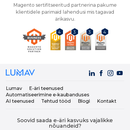
Magento sertifitseeritud partnerina pakume
klientidele parimaid lahendusi mis tagavad
ärikasvu.
3
3
4
4
Lumav
E-äri teenused
Automatiseerimine e-kaubanduses
AI teenused
Tehtud tööd
Blogi
Kontakt
Soovid saada e-äri kasvuks vajalikke
nõuandeid?