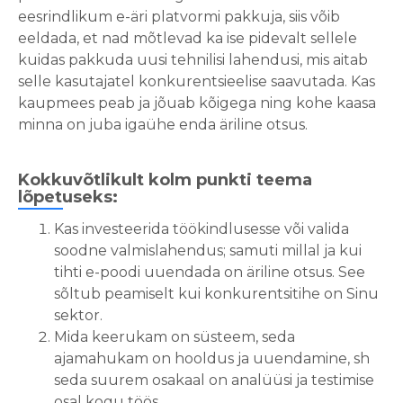
eesrindlikum e-äri platvormi pakkuja, siis võib
eeldada, et nad mõtlevad ka ise pidevalt sellele
kuidas pakkuda uusi tehnilisi lahendusi, mis aitab
selle kasutajatel konkurentsieelise saavutada. Kas
kaupmees peab ja jõuab kõigega ning kohe kaasa
minna on juba igaühe enda äriline otsus.
Kokkuvõtlikult kolm punkti teema
lõpetuseks:
Kas investeerida töökindlusesse või valida
soodne valmislahendus; samuti millal ja kui
tihti e-poodi uuendada on äriline otsus. See
sõltub peamiselt kui konkurentsitihe on Sinu
sektor.
Mida keerukam on süsteem, seda
ajamahukam on hooldus ja uuendamine, sh
seda suurem osakaal on analüüsi ja testimise
osal kogu töös.