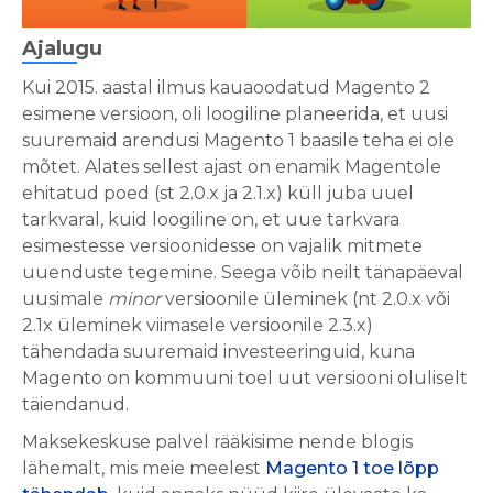
Ajalugu
Kui 2015. aastal ilmus kauaoodatud Magento 2
esimene versioon, oli loogiline planeerida, et uusi
suuremaid arendusi Magento 1 baasile teha ei ole
mõtet. Alates sellest ajast on enamik Magentole
ehitatud poed (st 2.0.x ja 2.1.x) küll juba uuel
tarkvaral, kuid loogiline on, et uue tarkvara
esimestesse versioonidesse on vajalik mitmete
uuenduste tegemine. Seega võib neilt tänapäeval
uusimale
minor
versioonile üleminek (nt 2.0.x või
2.1x üleminek viimasele versioonile 2.3.x)
tähendada suuremaid investeeringuid, kuna
Magento on kommuuni toel uut versiooni oluliselt
täiendanud.
Maksekeskuse palvel rääkisime nende blogis
lähemalt, mis meie meelest
Magento 1 toe lõpp