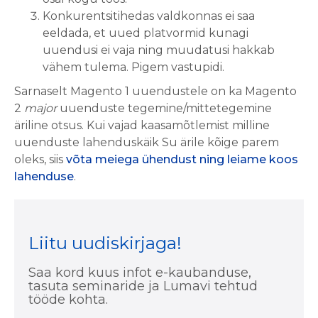
Konkurentsitihedas valdkonnas ei saa
eeldada, et uued platvormid kunagi
uuendusi ei vaja ning muudatusi hakkab
vähem tulema. Pigem vastupidi.
Sarnaselt Magento 1 uuendustele on ka Magento
2
major
uuenduste tegemine/mittetegemine
äriline otsus. Kui vajad kaasamõtlemist milline
uuenduste lahenduskäik Su ärile kõige parem
oleks, siis
võta meiega ühendust ning leiame koos
lahenduse
.
Liitu uudiskirjaga!
Saa kord kuus infot e-kaubanduse,
tasuta seminaride ja Lumavi tehtud
tööde kohta.