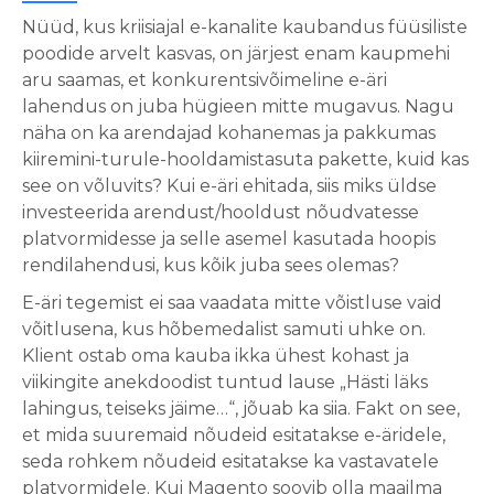
Nüüd, kus kriisiajal e-kanalite kaubandus füüsiliste
poodide arvelt kasvas, on järjest enam kaupmehi
aru saamas, et konkurentsivõimeline e-äri
lahendus on juba hügieen mitte mugavus. Nagu
näha on ka arendajad kohanemas ja pakkumas
kiiremini-turule-hooldamistasuta pakette, kuid kas
see on võluvits? Kui e-äri ehitada, siis miks üldse
investeerida arendust/hooldust nõudvatesse
platvormidesse ja selle asemel kasutada hoopis
rendilahendusi, kus kõik juba sees olemas?
E-äri tegemist ei saa vaadata mitte võistluse vaid
võitlusena, kus hõbemedalist samuti uhke on.
Klient ostab oma kauba ikka ühest kohast ja
viikingite anekdoodist tuntud lause „Hästi läks
lahingus, teiseks jäime…“, jõuab ka siia. Fakt on see,
et mida suuremaid nõudeid esitatakse e-äridele,
seda rohkem nõudeid esitatakse ka vastavatele
platvormidele. Kui Magento soovib olla maailma