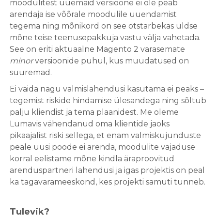
moodulitest uuemaid versioone ei ole peab
arendaja ise võõrale moodulile uuendamist
tegema ning mõnikord on see otstarbekas üldse
mõne teise teenusepakkuja vastu välja vahetada.
See on eriti aktuaalne Magento 2 varasemate
minor
versioonide puhul, kus muudatused on
suuremad.
Ei väida nagu valmislahendusi kasutama ei peaks –
tegemist riskide hindamise ülesandega ning sõltub
palju kliendist ja tema plaanidest. Me oleme
Lumavis vähendanud oma klientide jaoks
pikaajalist riski sellega, et enam valmiskujunduste
peale uusi poode ei arenda, moodulite vajaduse
korral eelistame mõne kindla äraproovitud
arenduspartneri lahendusi ja igas projektis on peal
ka tagavarameeskond, kes projekti samuti tunneb.
Tulevik?