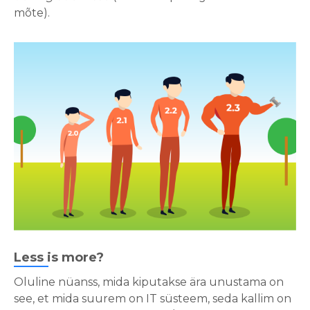
mõte).
Less is more?
Oluline nüanss, mida kiputakse ära unustama on
see, et mida suurem on IT süsteem, seda kallim on