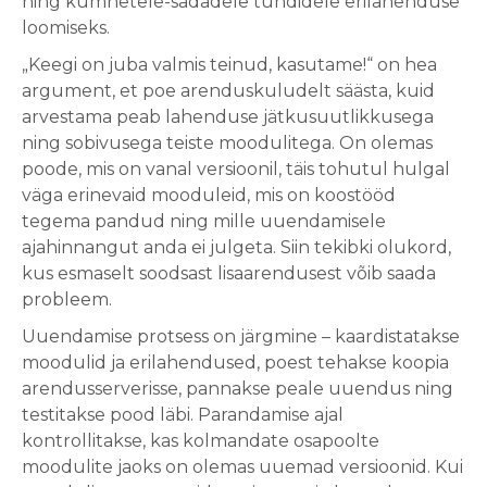
ning kümnetele-sadadele tundidele erilahenduse
loomiseks.
„Keegi on juba valmis teinud, kasutame!“ on hea
argument, et poe arenduskuludelt säästa, kuid
arvestama peab lahenduse jätkusuutlikkusega
ning sobivusega teiste moodulitega. On olemas
poode, mis on vanal versioonil, täis tohutul hulgal
väga erinevaid mooduleid, mis on koostööd
tegema pandud ning mille uuendamisele
ajahinnangut anda ei julgeta. Siin tekibki olukord,
kus esmaselt soodsast lisaarendusest võib saada
probleem.
Uuendamise protsess on järgmine – kaardistatakse
moodulid ja erilahendused, poest tehakse koopia
arendusserverisse, pannakse peale uuendus ning
testitakse pood läbi. Parandamise ajal
kontrollitakse, kas kolmandate osapoolte
moodulite jaoks on olemas uuemad versioonid. Kui