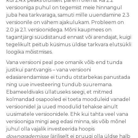
kui 2.4.x peaks oluliselt parem olema. Ka 2.2
versiooniga puhul on tegemist meie hinnangul
juba hea tarkvaraga, samuti mille uuendamine 2.3
versioonile on vähem ajakulukam. Probleem on
2.0 ja 2.1. versioonidega. Mõni kaupmees on
tagantjärgi süüdistanud ennast või arendajat, kuigi
tegelikult peitub küsimus üldise tarkvara elutsükli
loogika mõistmises.
Vana versiooni peal poe omanik võib end tunda
justkui pantvangis – vana versiooni
edasiarendamisse ei tundu otstarbekas panustada
ning uue investeering tundub suuremana.
Ebameeldivaks üllatuseks seegi, et mitmed
kolmandad osapooled ei toeta mooduleid vanadel
versioonidel ja uued moodulid tehakse ainult
uusimatele versioonidele. Ehk kui tahta veel vana
versiooniga mingi aeg edasi minna, siis võib mõnel
juhul olla vajalik investeerida hoopis
downgrademisse
(äriliselt ei pruugi olla üldse halb