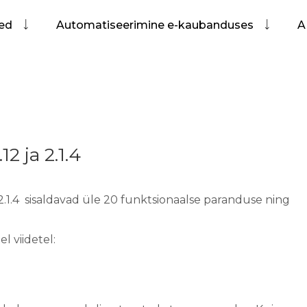
sed
Automatiseerimine e-kaubanduses
A
 ja 2.1.4
2.1.4 sisaldavad üle 20 funktsionaalse paranduse ning
 viidetel: