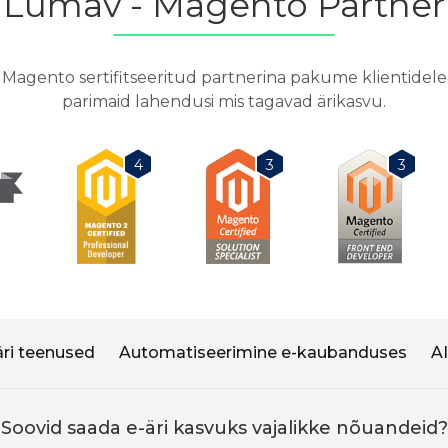
Lumav - Magento Partner
Magento sertifitseeritud partnerina pakume klientidele
parimaid lahendusi mis tagavad ärikasvu.
3
3
4
äri teenused
Automatiseerimine e-kaubanduses
A
Soovid saada e-äri kasvuks vajalikke nõuandeid?