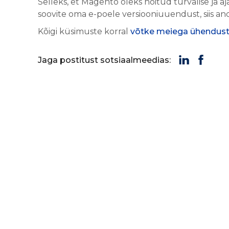
Selleks, et Magento oleks hoitud turvalise ja 
soovite oma e-poele versiooniuuendust, siis and
Kõigi küsimuste korral
võtke meiega ühendus
Jaga postitust sotsiaalmeedias: