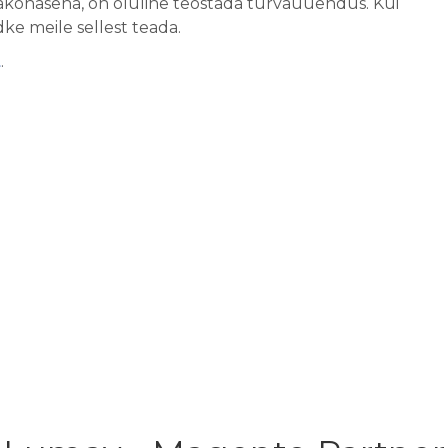
ajakohasena, on oluline teostada turvauuendus. Kui
ke meile sellest teada.
t
.