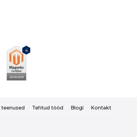
4
I teenused
Tehtud tööd
Blogi
Kontakt