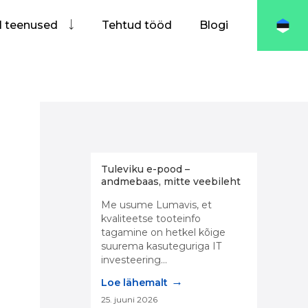
I teenused
Tehtud tööd
Blogi
Tuleviku e-pood –
andmebaas, mitte veebileht
Me usume Lumavis, et
kvaliteetse tooteinfo
tagamine on hetkel kõige
suurema kasuteguriga IT
investeering...
→
Loe lähemalt
25. juuni 2026