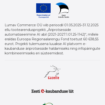
Lumav Commerce OÜ viib perioodil 01.05.2025–31.12.2025
ellu tootearendusprojekti „Äriprotsesside
automatiseerimine AI abil (2021-2027.1.01.25-1142)“, millele
eraldas Euroopa Regionaalarengu Fond toetust 60 638,55
eurot. Projekti tulemusena luuakse AI platvorm e-
kaubanduse äriprotsesside haldamiseks ning infopäringute
kombineerimiseks eri süsteemidest.
Gazelle auhind ettevõtetele
Eesti E-Kaubanduse Liit logo