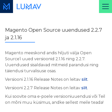
Magento Open Source uuendused 2.2.7
ja 2.1.16
Magento meeskond andis hiljuti välja Open
Source’i uued versioonid 2.1.16 ning 2.2.7.
Uuendused sisaldavad mitmeid parandusi ning
täiendusi turvalisuse osas.
Versiooni 2.1.16 Release Notes on leitav
siit
.
Versiooni 2.2.7 Release Notes on leitav
siit
.
Kui soovite oma e-poele versiooniuuendusi või Teil
on mõni muu küsimus, andke sellest meile teada!