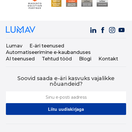
Lumav
E-äri teenused
Automatiseerimine e-kaubanduses
AI teenused
Tehtud tööd
Blogi
Kontakt
Soovid saada e-äri kasvuks vajalikke
nõuandeid?