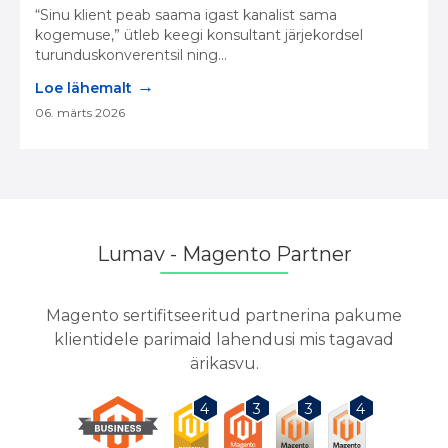
“Sinu klient peab saama igast kanalist sama
kogemuse,” ütleb keegi konsultant järjekordsel
turunduskonverentsil ning...
→
Loe lähemalt
06. märts 2026
Lumav - Magento Partner
Magento sertifitseeritud partnerina pakume
klientidele parimaid lahendusi mis tagavad
ärikasvu.
3
3
4
4