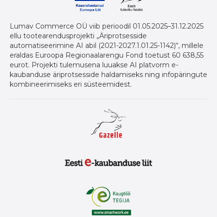
Lumav Commerce OÜ viib perioodil 01.05.2025–31.12.2025
ellu tootearendusprojekti „Äriprotsesside
automatiseerimine AI abil (2021-2027.1.01.25-1142)“, millele
eraldas Euroopa Regionaalarengu Fond toetust 60 638,55
eurot. Projekti tulemusena luuakse AI platvorm e-
kaubanduse äriprotsesside haldamiseks ning infopäringute
kombineerimiseks eri süsteemidest.
Gazelle auhind ettevõtetele
Eesti E-Kaubanduse Liit logo