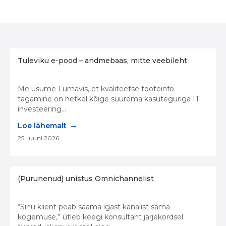
Tuleviku e-pood – andmebaas, mitte veebileht
Me usume Lumavis, et kvaliteetse tooteinfo
tagamine on hetkel kõige suurema kasuteguriga IT
investeering...
→
Loe lähemalt
25. juuni 2026
(Purunenud) unistus Omnichannelist
“Sinu klient peab saama igast kanalist sama
kogemuse,” ütleb keegi konsultant järjekordsel