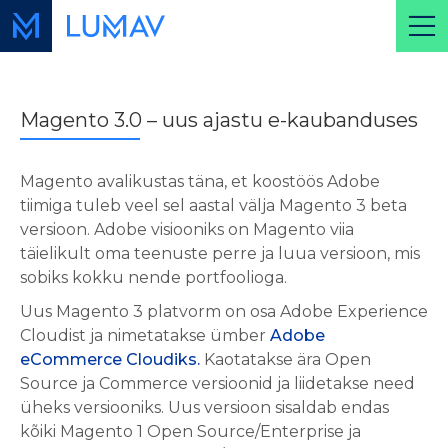
Magento 3.0 – uus ajastu e-kaubanduses
Magento avalikustas täna, et koostöös Adobe
tiimiga tuleb veel sel aastal välja Magento 3 beta
versioon. Adobe visiooniks on Magento viia
täielikult oma teenuste perre ja luua versioon, mis
sobiks kokku nende portfoolioga.
Uus Magento 3 platvorm on osa Adobe Experience
Cloudist ja nimetatakse ümber
Adobe
eCommerce Cloudiks.
Kaotatakse ära Open
Source ja Commerce versioonid ja liidetakse need
üheks versiooniks. Uus versioon sisaldab endas
kõiki Magento 1 Open Source/Enterprise ja