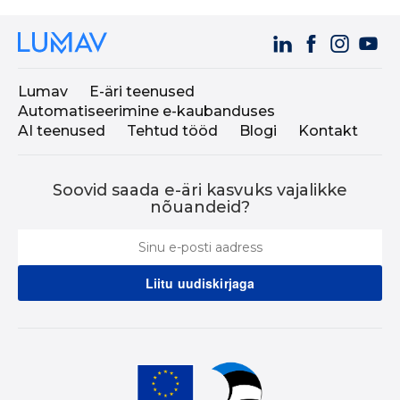
Lumav
E-äri teenused
Automatiseerimine e-kaubanduses
AI teenused
Tehtud tööd
Blogi
Kontakt
Soovid saada e-äri kasvuks vajalikke
nõuandeid?