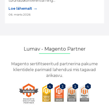
turunduskonverentsil ning...
→
Loe lähemalt
06. märts 2026
Lumav - Magento Partner
Magento sertifitseeritud partnerina pakume
klientidele parimaid lahendusi mis tagavad
ärikasvu.
3
3
4
4