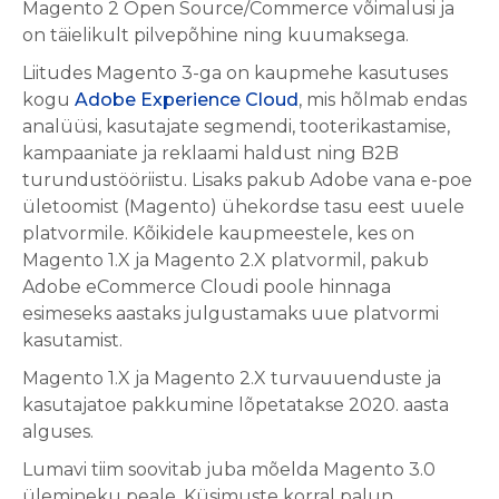
Magento 2 Open Source/Commerce võimalusi ja
on täielikult pilvepõhine ning kuumaksega.
Liitudes Magento 3-ga on kaupmehe kasutuses
kogu
Adobe Experience Cloud
, mis hõlmab endas
analüüsi, kasutajate segmendi, tooterikastamise,
kampaaniate ja reklaami haldust ning B2B
turundustööriistu. Lisaks pakub Adobe vana e-poe
ületoomist (Magento) ühekordse tasu eest uuele
platvormile. Kõikidele kaupmeestele, kes on
Magento 1.X ja Magento 2.X platvormil, pakub
Adobe eCommerce Cloudi poole hinnaga
esimeseks aastaks julgustamaks uue platvormi
kasutamist.
Magento 1.X ja Magento 2.X turvauuenduste ja
kasutajatoe pakkumine lõpetatakse 2020. aasta
alguses.
Lumavi tiim soovitab juba mõelda Magento 3.0
ülemineku peale. Küsimuste korral palun