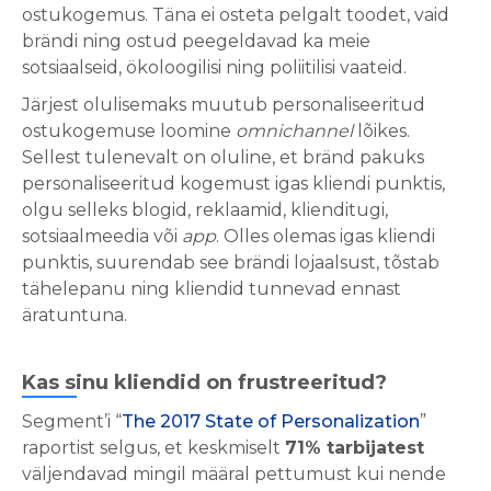
ostukogemus. Täna ei osteta pelgalt toodet, vaid
brändi ning ostud peegeldavad ka meie
sotsiaalseid, ökoloogilisi ning poliitilisi vaateid.
Järjest olulisemaks muutub personaliseeritud
ostukogemuse loomine
omnichannel
lõikes.
Sellest tulenevalt on oluline, et bränd pakuks
personaliseeritud kogemust igas kliendi punktis,
olgu selleks blogid, reklaamid, klienditugi,
sotsiaalmeedia või
app
. Olles olemas igas kliendi
punktis, suurendab see brändi lojaalsust, tõstab
tähelepanu ning kliendid tunnevad ennast
äratuntuna.
Kas sinu kliendid on frustreeritud?
Segment’i “
The 2017 State of Personalization
”
raportist selgus, et keskmiselt
71% tarbijatest
väljendavad mingil määral pettumust kui nende