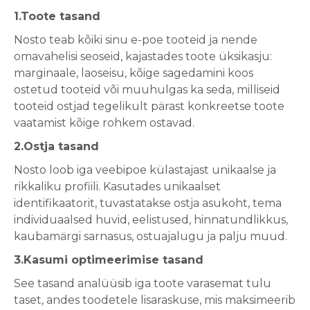
1.Toote tasand
Nosto teab kõiki sinu e-poe tooteid ja nende
omavahelisi seoseid, kajastades toote üksikasju:
marginaale, laoseisu, kõige sagedamini koos
ostetud tooteid või muuhulgas ka seda, milliseid
tooteid ostjad tegelikult pärast konkreetse toote
vaatamist kõige rohkem ostavad.
2.Ostja tasand
Nosto loob iga veebipoe külastajast unikaalse ja
rikkaliku profiili. Kasutades unikaalset
identifikaatorit, tuvastatakse ostja asukoht, tema
individuaalsed huvid, eelistused, hinnatundlikkus,
kaubamärgi sarnasus, ostuajalugu ja palju muud.
3.Kasumi optimeerimise tasand
See tasand analüüsib iga toote varasemat tulu
taset, andes toodetele lisaraskuse, mis maksimeerib