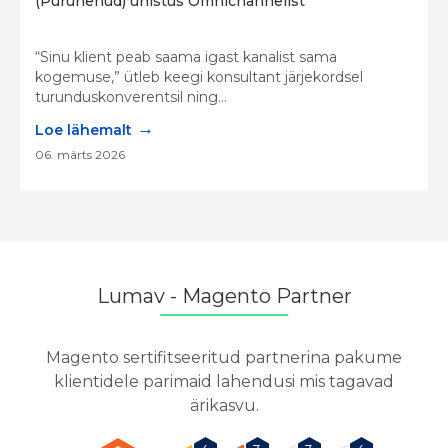
(Purunenud) unistus Omnichannelist
“Sinu klient peab saama igast kanalist sama
kogemuse,” ütleb keegi konsultant järjekordsel
turunduskonverentsil ning...
→
Loe lähemalt
06. märts 2026
Lumav - Magento Partner
Magento sertifitseeritud partnerina pakume
klientidele parimaid lahendusi mis tagavad
ärikasvu.