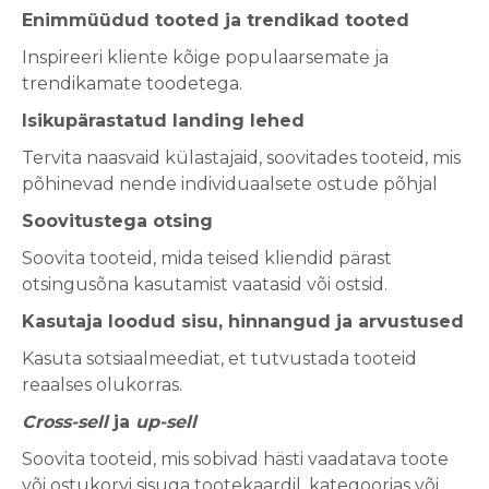
Enimmüüdud tooted ja trendikad tooted
Inspireeri kliente kõige populaarsemate ja
trendikamate toodetega.
Isikupärastatud landing lehed
Tervita naasvaid külastajaid, soovitades tooteid, mis
põhinevad nende individuaalsete ostude põhjal
Soovitustega otsing
Soovita tooteid, mida teised kliendid pärast
otsingusõna kasutamist vaatasid või ostsid.
Kasutaja loodud sisu, hinnangud ja arvustused
Kasuta sotsiaalmeediat, et tutvustada tooteid
reaalses olukorras.
Cross-sell
ja
up-sell
Soovita tooteid, mis sobivad hästi vaadatava toote
või ostukorvi sisuga tootekaardil, kategoorias või