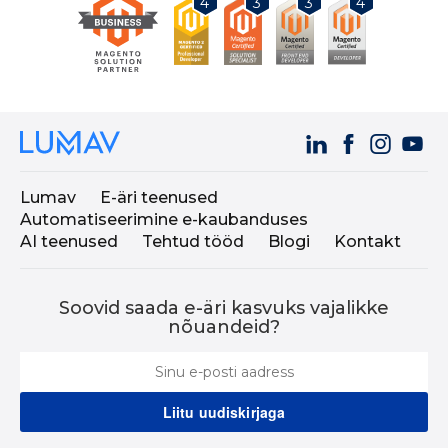
3
3
4
4
Lumav
E-äri teenused
Automatiseerimine e-kaubanduses
AI teenused
Tehtud tööd
Blogi
Kontakt
Soovid saada e-äri kasvuks vajalikke
nõuandeid?