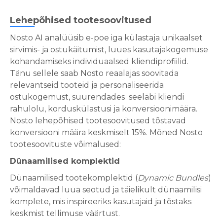
Lehepõhised tootesoovitused
Nosto AI analüüsib e-poe iga külastaja unikaalset
sirvimis- ja ostukäitumist, luues kasutajakogemuse
kohandamiseks individuaalsed kliendiprofiilid.
Tänu sellele saab Nosto reaalajas soovitada
relevantseid tooteid ja personaliseerida
ostukogemust, suurendades seeläbi kliendi
rahulolu, korduskülastusi ja konversioonimäära.
Nosto lehepõhised tootesoovitused tõstavad
konversiooni määra keskmiselt 15%. Mõned Nosto
tootesoovituste võimalused:
Dünaamilised komplektid
Dünaamilised tootekomplektid (
Dynamic Bundles
)
võimaldavad luua seotud ja täielikult dünaamilisi
komplete, mis inspireeriks kasutajaid ja tõstaks
keskmist tellimuse väärtust.