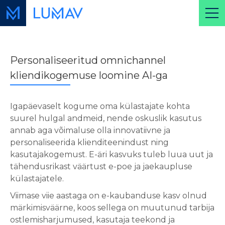
Personaliseeritud omnichannel
kliendikogemuse loomine AI-ga
Igapäevaselt kogume oma külastajate kohta
suurel hulgal andmeid, nende oskuslik kasutus
annab aga võimaluse olla innovatiivne ja
personaliseerida klienditeenindust ning
kasutajakogemust. E-äri kasvuks tuleb luua uut ja
tähendusrikast väärtust e-poe ja jaekaupluse
külastajatele.
Viimase viie aastaga on e-kaubanduse kasv olnud
märkimisväärne, koos sellega on muutunud tarbija
ostlemisharjumused, kasutaja teekond ja