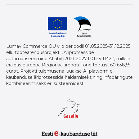
Lumav Commerce OÜ viib perioodil 01.05.2025–31.12.2025
ellu tootearendusprojekti „Äriprotsesside
automatiseerimine AI abil (2021-2027.1.01.25-1142)“, millele
eraldas Euroopa Regionaalarengu Fond toetust 60 638,55
eurot. Projekti tulemusena luuakse AI platvorm e-
kaubanduse äriprotsesside haldamiseks ning infopäringute
kombineerimiseks eri süsteemidest.
Gazelle auhind ettevõtetele