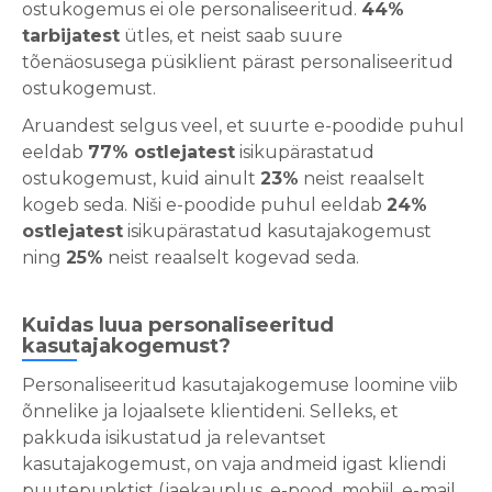
ostukogemus ei ole personaliseeritud.
44%
tarbijatest
ütles, et neist saab suure
tõenäosusega püsiklient pärast personaliseeritud
ostukogemust.
Aruandest selgus veel, et suurte e-poodide puhul
eeldab
77% ostlejatest
isikupärastatud
ostukogemust, kuid ainult
23%
neist reaalselt
kogeb seda. Niši e-poodide puhul eeldab
24%
ostlejatest
isikupärastatud kasutajakogemust
ning
25%
neist reaalselt kogevad seda.
Kuidas luua personaliseeritud
kasutajakogemust?
Personaliseeritud kasutajakogemuse loomine viib
õnnelike ja lojaalsete klientideni. Selleks, et
pakkuda isikustatud ja relevantset
kasutajakogemust, on vaja andmeid igast kliendi
puutepunktist (jaekauplus, e-pood, mobiil, e-mail,