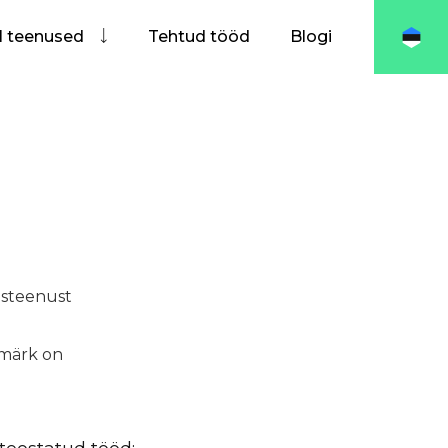
I teenused
Tehtud tööd
Blogi
isteenust
smärk on