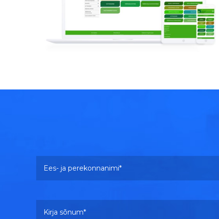
Vaata lähemalt
Ees- ja perekonnanimi
Kirja sõnum