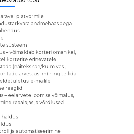
teostatud tööd:
aravel platvormile
andustarkvara andmebaasidega
lahendus
ne
ste süsteem
s – võimaldab korteri omanikel,
tel korterite erinevatele
tada (näiteks soe/külm vesi,
kohtade arvestus jm) ning tellida
eldetuletusi e-mailile
e reeglid
 – eelarvete loomise võimalus,
ine reaalajas ja võrdlused
 haldus
aldus
roll ja automatiseerimine