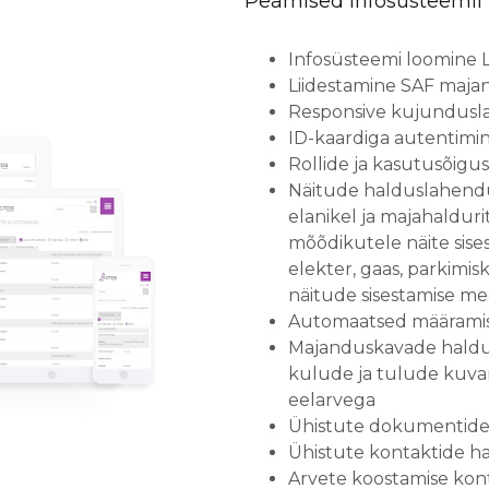
Peamised infosüsteemil 
Infosüsteemi loomine L
Liidestamine SAF maj
Responsive kujundus
ID-kaardiga autentimi
Rollide ja kasutusõigu
Näitude halduslahendu
elanikel ja majahalduri
mõõdikutele näite sises
elekter, gaas, parkimis
näitude sisestamise me
Automaatsed määramis
Majanduskavade haldus
kulude ja tulude kuvam
eelarvega
Ühistute dokumentide
Ühistute kontaktide h
Arvete koostamise kont