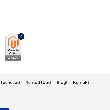
4
I teenused
Tehtud tööd
Blogi
Kontakt