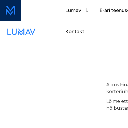
Lumav
E-äri teenu
Kontakt
Acros Fi
korteriüh
Lõime ett
hõlbusta