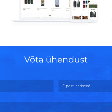
Vaata lähemalt
Võta ühendust
E-posti aadress *
Please leave this field empty.