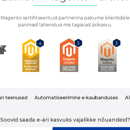
Magento sertifitseeritud partnerina pakume klientidele
parimaid lahendusi mis tagavad ärikasvu.
3
3
4
äri teenused
Automatiseerimine e-kaubanduses
A
Soovid saada e-äri kasvuks vajalikke nõuandeid?