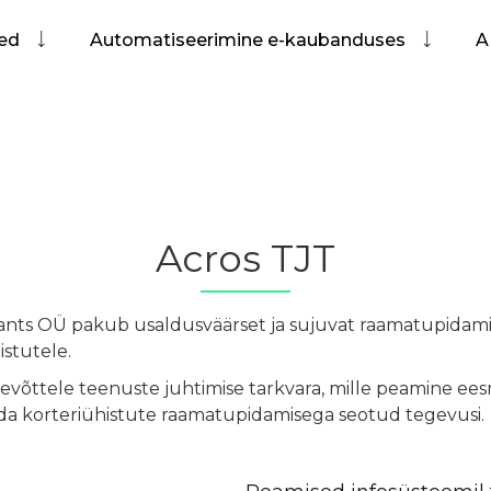
sed
Automatiseerimine e-kaubanduses
A
Acros TJT
nants OÜ pakub usaldusväärset ja sujuvat raamatupidam
istutele.
evõttele teenuste juhtimise tarkvara, mille peamine ee
da korteriühistute raamatupidamisega seotud tegevusi.