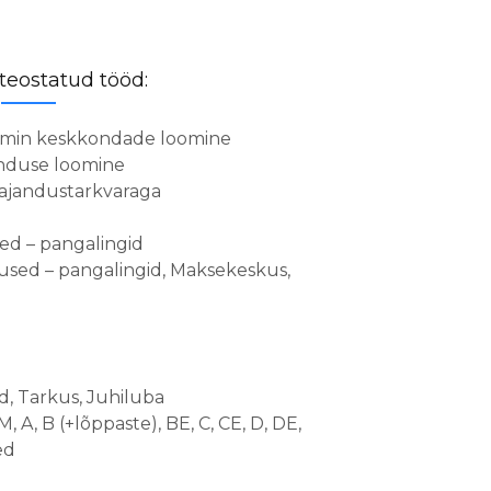
teostatud tööd:
 admin keskkondade loomine
enduse loomine
majandustarkvaraga
ed – pangalingid
used – pangalingid, Maksekeskus,
d, Tarkus, Juhiluba
, A, B (+lõppaste), BE, C, CE, D, DE,
ed