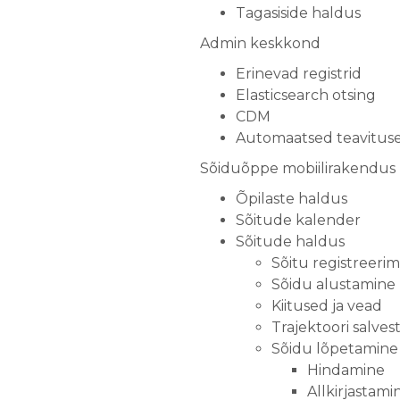
Tagasiside haldus
Admin keskkond
Erinevad registrid
Elasticsearch otsing
CDM
Automaatsed teavitus
Sõiduõppe mobiilirakendus
Õpilaste haldus
Sõitude kalender
Sõitude haldus
Sõitu registreerim
Sõidu alustamine
Kiitused ja vead
Trajektoori salve
Sõidu lõpetamine
Hindamine
Allkirjastami