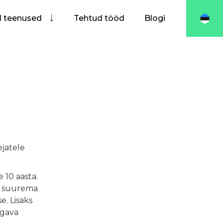
I teenused
Tehtud tööd
Blogi
jatele
10 aasta.
se suurema
. Lisaks
ugava