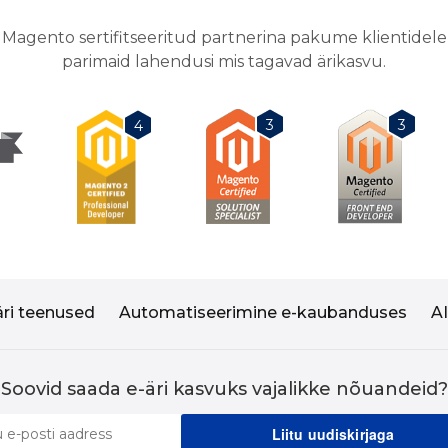
Magento sertifitseeritud partnerina pakume klientidele
parimaid lahendusi mis tagavad ärikasvu.
3
3
4
äri teenused
Automatiseerimine e-kaubanduses
A
Soovid saada e-äri kasvuks vajalikke nõuandeid?