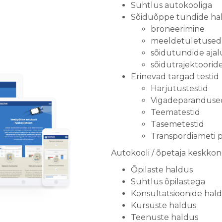
Suhtlus autokooliga
Sõiduõppe tundide ha
broneerimine
meeldetuletused
sõidutundide aja
sõidutrajektoorid
Erinevad targad testid
Harjutustestid
Vigadeparanduse
Teematestid
Tasemetestid
Transpordiameti 
Autokooli / õpetaja keskko
Õpilaste haldus
Suhtlus õpilastega
Konsultatsioonide hal
Kursuste haldus
Teenuste haldus