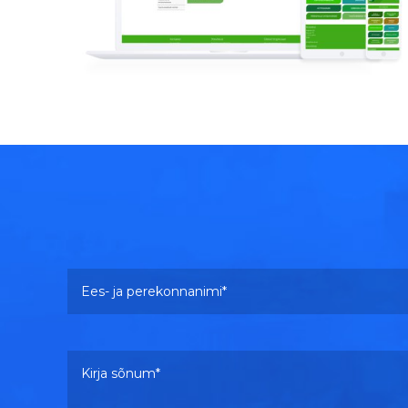
Vaata lähemalt
Ees- ja perekonnanimi
Kirja sõnum