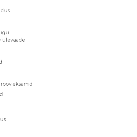
ldus
lugu
e ülevaade
d
proovieksamid
nd
dus