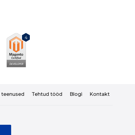
4
I teenused
Tehtud tööd
Blogi
Kontakt