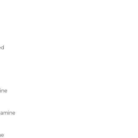
ed
ine
stamine
ne