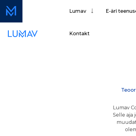
Lumav
E-äri teenu
Kontakt
Teoor
Lumav Co
Selle aja
muudatu
olem