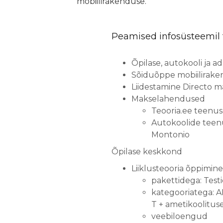
mobiilirakenduse.
Peamised infosüsteemil 
Õpilase, autokooli ja
Sõiduõppe mobiilirak
Liidestamine Directo 
Makselahendused
Teooria.ee teenus
Autokoolide teen
Montonio
Õpilase keskkond
Liiklusteooria õppimine
pakettidega: Testi
kategooriatega: AM
T + ametikoolitus
veebiloengud