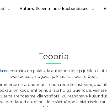
sed
Automatiseerimine e-kaubanduses
A
Teooria
ia.ee
eesmärk on pakkuda autokoolidele ja juhiloa taotle
kvaliteetset, mugavat ja kaasahaaravat e-õpet.
mmerce on arendanud Teooria.ee infosüsteemi juba üle 
 jooksul on koduleht teinud läbi hulga uuendusi. Viima
sena arendasime kliendisõbraliku responsive kujunduse
e arendanud autokoolidele sõiduõppe läbiviimiseks m