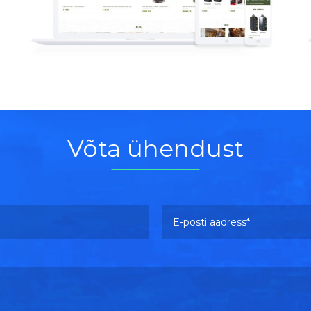
Vaata lähemalt
Võta ühendust
E-posti aadress *
Please leave this field empty.