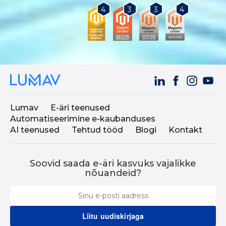
3
3
4
4
Lumav
E-äri teenused
Automatiseerimine e-kaubanduses
AI teenused
Tehtud tööd
Blogi
Kontakt
Soovid saada e-äri kasvuks vajalikke
nõuandeid?