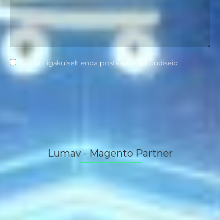
Soovin igakuiselt enda postkasti e-äri uudiseid
Lumav - Magento Partner
Magento sertifitseeritud partnerina pakume
klientidele parimaid lahendusi mis tagavad
ärikasvu.