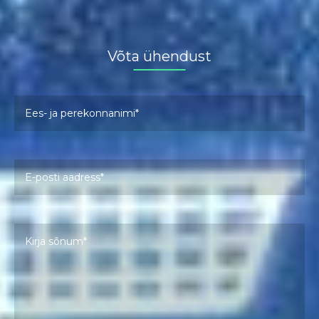
2024
(9)
Võta ühendust
Ees- ja perekonnanimi
Pl
E-posti aadress *
Pl
Kirja sõnum