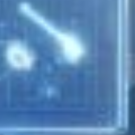
“Sinu klient peab saama igast kanalist sama kogemuse,”
ütleb keegi konsultant järjekordsel turunduskonverentsil
ning toob näiteks mõne välismaa suure ja eduka äri. Ideid ja
inspiratsiooni täis lähed oma arendaja juurde
lähteülesandega muuta e-äri täielikult omnichanneliks.......
Tehisintellekti taltsutamise õppetunnid vol
2: AI tööriistad (e-)äris
19. september 2025
Alustasime Lumavis AI võimaluste uurimist ja katsetamist
kohe kui esimene jätkusuutlik mudel turule tuli ning
otsisime viise kuidas seda e-ärides rakendada. Hetkel oleme
lisaks e-poodidele arendusele ja äriprotsesside
automatiseerimisele pakkumas erinevaid AI lahendusi enda
klientidele,......
Väline sortiment ja tooteinfo rikastamise
automatiseerimine
4. aprill 2025
Ärikasvu saavutamiseks on mitmeid võimalusi. Üks tõhus
viis on tootesortimendi laiendamine, mis võimaldab