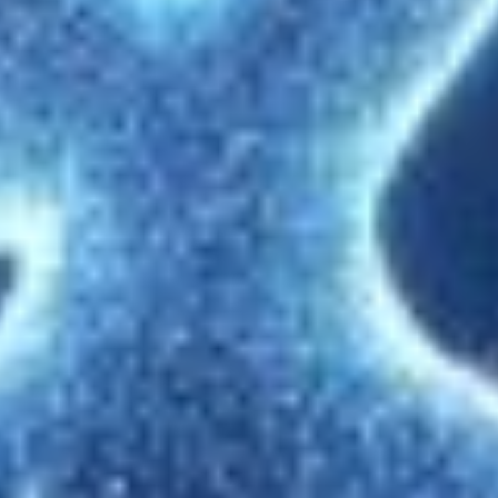
16. aprill 2024
Tegime hiljuti AI teemalise mini-seminari kus tutvustasime
väikesele grupile enda arvamust AI kasutamise osas e-
poodides ja mis lahendusi ise teinud. Huvilisi oli ootamatult
palju ning rääkisime avatud kaartidega ka meie poolt
pakutavatest lahendustest. Oleme ise......
Värsked postitused
Tuleviku e-pood – andmebaas, mitte veebileht
25. juuni 2026
(Purunenud) unistus Omnichannelist
06. märts 2026
Tehisintellekti taltsutamise õppetunnid vol 2: AI
tööriistad (e-)äris
19. sept 2025
Vaata kõiki postitusi
Arhiiv
2026
(2)
2025
(3)