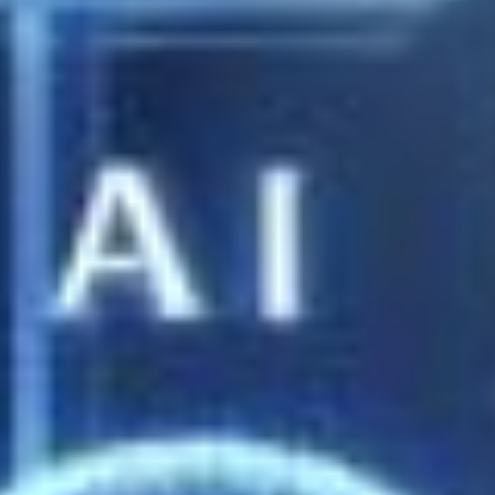
pakkuda klientidele rohkem teenuseid, kuid toob kaasa
täiendavaid kulusid laole ja logistikale. E-kaubanduses saab
sortimenti laiendada ka ilma tooteid füüsiliselt lattu
võtmata,......
E-äri erilahendused (sh AI) Erply peal
21. jaanuar 2025
“Oh, kuidas ma sooviks, et mu äritarkvaraga saaks seda
teha,” on nii mõnigi kaubandusettevõtte juht koosolekulaua
taga ohanud. Väga sarnaste ettevõtete äriprotsessid
erinevad tihti märkimisväärselt ja ükskõik kui võimekas
äritarkvara on, nõuab see alati kohandamist.......
Tootemärgised – nutikas viis toodete
esiletõstmiseks e-poes
7. november 2024
Tootemärgis, inglise keeles badge, on oluline tooteinfo
element, mis aitab suunata klientide tähelepanu kindlatele
toodetele ja suurendada konversioone. Suurte
kataloogidega e-poodides on märgiste roll eriti oluline, et
eristada tooteid mitte ainult hinna alusel, vaid ka......