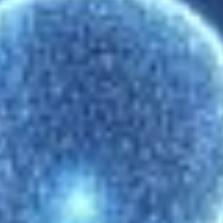
Konkurentide hinnaseire – miks ja kuidas?
27. august 2024
Majanduslangus paneb inimesi rohkem paremate hindade
otsingul ringi vaatama – seda teevad nii eraisikud kui ka
ärikliendid. Üks tõhusamaid viise sellises olukorras
võitmiseks on konkurentide hindade seire ja dünaamilise
hinnakujunduse strateegiate rakendamine. Selles
ülevaatlikus postituses......
WordPressi e-pood on muutunud aeglaseks
ja ebastabiilseks?
9. august 2024
„Pärast teie vajaduste detailset analüüsi ja erinevate
lahendusvariantide põhjalikku kaalumist oleme jõudnud
järeldusele, teie ettevõtte jaoks parim e-poe tarkvara on
meie poolt pakutav.” Kas oled ka seda nalja kuulnud?
Arendajale ei saa seda kommentaari pahaks......
AI e-poes. Soovitused e-poodnikele ja
Lumavi senine kogemus