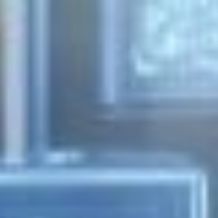
Arhiiv
Avaleht
/
Uudised
Tuleviku e-pood – andmebaas, mitte
veebileht
25. juuni 2026
Me usume Lumavis, et kvaliteetse tooteinfo tagamine on
hetkel kõige suurema kasuteguriga IT investeering e-ärisse.
Hea meel, et lisaks tehisintellekti kasutamisele e-äris tuleb
meil järjest enam kliendivestlusi stiilis “Kuidas me saame
oma tooteandmed korda?” See......
(Purunenud) unistus Omnichannelist
6. märts 2026