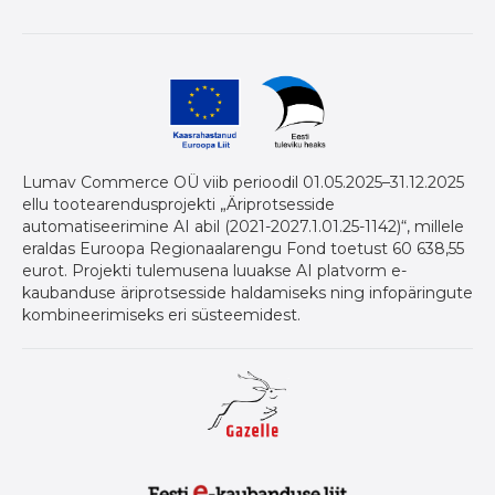
Lumav Commerce OÜ viib perioodil 01.05.2025–31.12.2025
ellu tootearendusprojekti „Äriprotsesside
automatiseerimine AI abil (2021-2027.1.01.25-1142)“, millele
eraldas Euroopa Regionaalarengu Fond toetust 60 638,55
eurot. Projekti tulemusena luuakse AI platvorm e-
kaubanduse äriprotsesside haldamiseks ning infopäringute
kombineerimiseks eri süsteemidest.
Gazelle auhind ettevõtetele